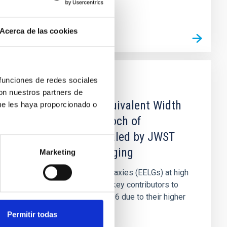
Acerca de las cookies
 funciones de redes sociales
PUBLICACIÓN
con nuestros partners de
Nature of High Equivalent Width
ue les haya proporcionado o
Emitters in the Epoch of
Reionization Revealed by JWST
Medium-band Imaging
Marketing
Extreme emission line galaxies (EELGs) at high
redshifts are considered key contributors to
cosmic reionization at z > 6 due to their higher
ionization...
Permitir todas