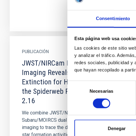
Consentimiento
Esta página web usa cookie
Las cookies de este sitio we
PUBLICACIÓN
y analizar el tráfico. Ademá
JWST/NIRCam Paβ Narrowband
redes sociales, publicidad y
que hayan recopilado a parti
Imaging Reveals Ordinary Dust
Extinction for Hα Emitters within
Selección
the Spiderweb Protocluster at z =
Necesarias
de
consentimiento
2.16
We combine JWST/NIRCam and
Subaru/MOIRCS dual Paβ+Hα narrowband
imaging to trace the dust attenuation and the
Denegar
star formation activities of a sample of 43 Hα...