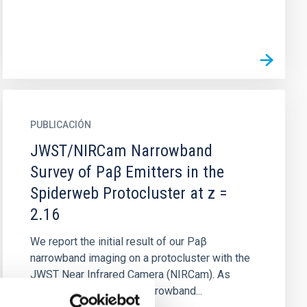
PUBLICACIÓN
JWST/NIRCam Narrowband
Survey of Paβ Emitters in the
Spiderweb Protocluster at z =
2.16
We report the initial result of our Paβ
narrowband imaging on a protocluster with the
JWST Near Infrared Camera (NIRCam). As
NIRCam enables deep narrowband...