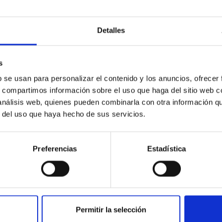
HST EMISSION LINE IMAGES OF THE ORION
Detalles
HII REGION: PROPER MOTIONS AND POSSIBLE
VARIABILITY
s
b se usan para personalizar el contenido y los anuncios, ofrecer
PUBLICACIÓN
s, compartimos información sobre el uso que haga del sitio web 
MIGHTEE-HI: Evolution of HI
 análisis web, quienes pueden combinarla con otra información q
r del uso que haya hecho de sus servicios.
Scaling Relations of Star-forming
Galaxies at z &lt; 0.5
Preferencias
Estadística
We present the first measurements of H I
galaxy scaling relations from a blind survey at z
> 0.15. We perform spectral stacking of 9023
spectra of star-forming...
Permitir la selección