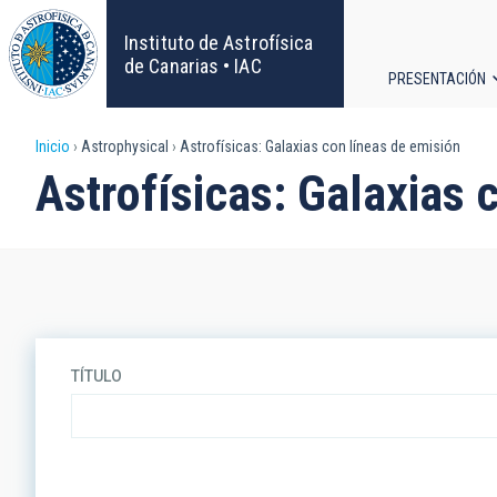
Pasar
al
Instituto de Astrofísica
contenido
de Canarias • IAC
PRESENTACIÓN
principal
Navega
Sobrescribir
Inicio
Astrophysical
Astrofísicas: Galaxias con líneas de emisión
principa
Astrofísicas: Galaxias 
enlaces
de
ayuda
a
TÍTULO
la
navegación