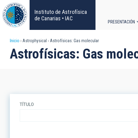
Pasar
al
Instituto de Astrofísica
contenido
de Canarias • IAC
PRESENTACIÓN
principal
Navega
Sobrescribir
Inicio
Astrophysical
Astrofísicas: Gas molecular
principa
Astrofísicas: Gas mole
enlaces
de
ayuda
a
TÍTULO
la
navegación