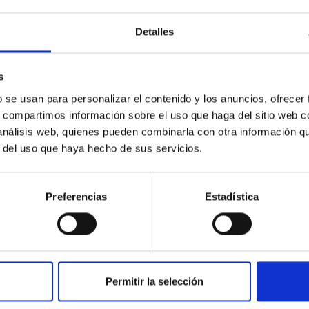
Detalles
s
b se usan para personalizar el contenido y los anuncios, ofrecer
s, compartimos información sobre el uso que haga del sitio web 
PUBLICACIÓN
 análisis web, quienes pueden combinarla con otra información q
Evidence of Feedback Effects in
r del uso que haya hecho de sus servicios.
Low-luminosity Active Galactic
Nuclei Revealed by JWST
Preferencias
Estadística
Spectroscopy
This Letter presents an analysis of the infrared
(∼3─28 μm) spectra extracted from the nuclear
(r < 150 pc) regions of four low-luminosity
Permitir la selección
active galactic...