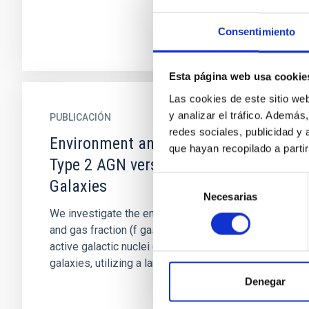
Consentimiento
Esta página web usa cookie
Las cookies de este sitio we
y analizar el tráfico. Ademá
PUBLICACIÓN
redes sociales, publicidad y
Environment and Gas Fraction in
que hayan recopilado a parti
Type 2 AGN versus Non-AGN
Selección
Galaxies
Necesarias
de
We investigate the environmental parameters
consentimiento
and gas fraction (f gas ) properties of type 2
active galactic nuclei (AGN) and non-AGN
galaxies, utilizing a large...
Denegar