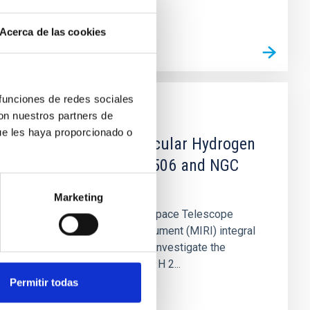
Acerca de las cookies
 funciones de redes sociales
con nuestros partners de
PUBLICACIÓN
ue les haya proporcionado o
Excitation of Molecular Hydrogen
in Seyferts: NGC 5506 and NGC
3081
Marketing
We utilize James Webb Space Telescope
(JWST) Mid Infrared Instrument (MIRI) integral
field unit observations to investigate the
behavior and excitation of H 2...
Permitir todas