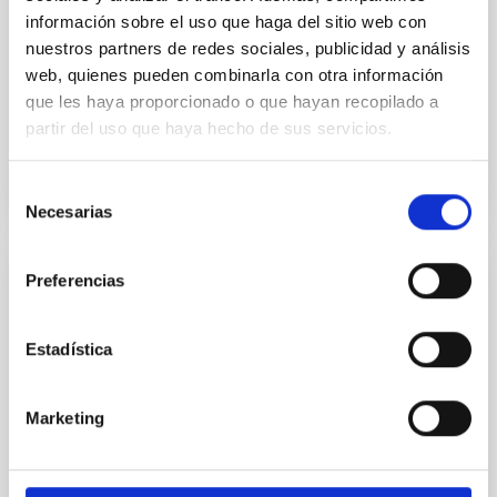
información sobre el uso que haga del sitio web con
Mid-Infrared imaging is vital for the study of a wide
variety of astronomical phenomena, including
nuestros partners de redes sociales, publicidad y análisis
evolved stars, exoplanets, and dust enshrouded
web, quienes pueden combinarla con otra información
processes such...
que les haya proporcionado o que hayan recopilado a
partir del uso que haya hecho de sus servicios.
Selección
Necesarias
de
consentimiento
Preferencias
PUBLICACIÓN
A low-cost chopping system and uncooled
Estadística
microbolometer array for ground-based
astronomy
Marketing
Mid-Infrared imaging is vital for the study of a wide
variety of astronomical phenomena, including
evolved stars, exoplanets, and dust enshrouded
processes such...