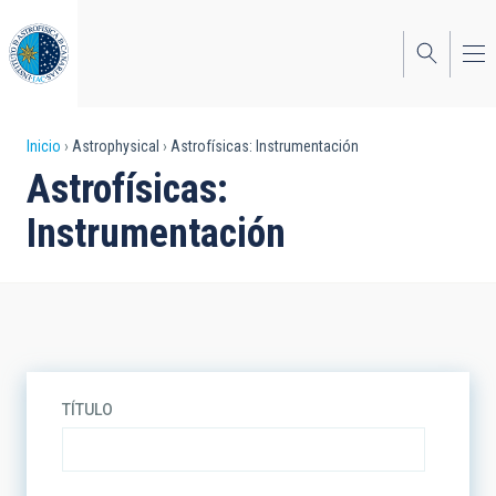
Pasar
al
contenido
principal
Sobrescribir
Inicio
Astrophysical
Astrofísicas: Instrumentación
Astrofísicas:
enlaces
Instrumentación
de
ayuda
a
la
navegación
TÍTULO