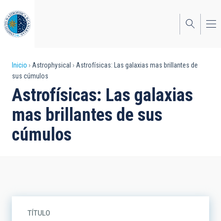
Pasar
al
contenido
principal
Sobrescribir
Inicio
Astrophysical
Astrofísicas: Las galaxias mas brillantes de
sus cúmulos
enlaces
Astrofísicas: Las galaxias
de
mas brillantes de sus
ayuda
cúmulos
a
la
navegación
TÍTULO