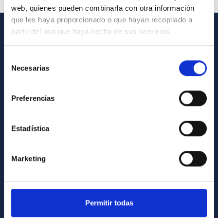
web, quienes pueden combinarla con otra información
que les haya proporcionado o que hayan recopilado a
partir del uso que haya hecho de sus servicios.
INFORMACIÓN GENERAL
Selección
Contacto
Necesarias
de
Cómo llegar al IAC
consentimiento
Directorio de personal
Preferencias
Biblioteca
Registro general
Estadística
INFORMACIÓN INSTITUCIONAL
Marketing
Legislación
Transparencia
Permitir todas
Código ético y política antifraude