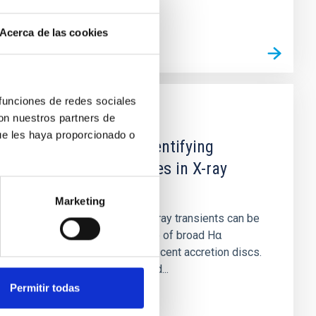
Acerca de las cookies
 funciones de redes sociales
con nuestros partners de
PUBLICACIÓN
ue les haya proporcionado o
A Hα metric for identifying
dormant black holes in X-ray
transients
Marketing
Dormant black holes in X-ray transients can be
identified by the presence of broad Hα
emission lines from quiescent accretion discs.
Unfortunately, short-period...
Permitir todas