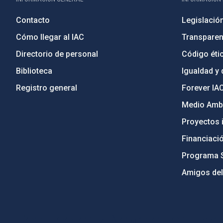
Contacto
Legislació
Cómo llegar al IAC
Transparen
Directorio de personal
Código étic
Biblioteca
Igualdad y 
Registro general
Forever IA
Medio Ambi
Proyectos i
Financiaci
Programa 
Amigos del
PostFooter > Newsletter link