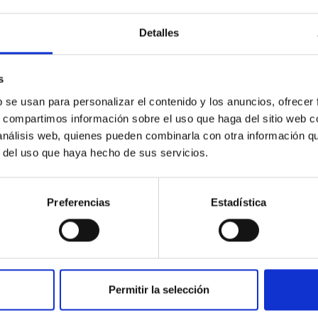
Detalles
s
b se usan para personalizar el contenido y los anuncios, ofrecer
s, compartimos información sobre el uso que haga del sitio web 
PUBLICACIÓN
 análisis web, quienes pueden combinarla con otra información q
A FWHM–K2 Correlation in Black
r del uso que haya hecho de sus servicios.
Hole Transients
We compare {{{H}}}α emission profiles of 12
Preferencias
Estadística
dynamically confirmed black holes (BHs) and 2
neutron star X-ray transients (SXTs) in
quiescence with those of a...
Permitir la selección