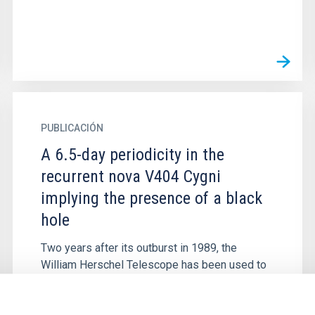
PUBLICACIÓN
A 6.5-day periodicity in the
recurrent nova V404 Cygni
implying the presence of a black
hole
Two years after its outburst in 1989, the
William Herschel Telescope has been used to
find absorption features in V404 Cyg
characteristic of a late G or early K...