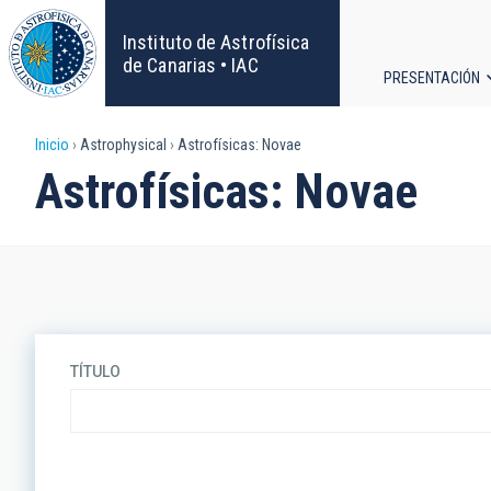
Pasar
al
Instituto de Astrofísica
contenido
de Canarias • IAC
PRESENTACIÓN
principal
Navega
Sobrescribir
Inicio
Astrophysical
Astrofísicas: Novae
principa
Astrofísicas: Novae
enlaces
de
ayuda
a
TÍTULO
la
navegación