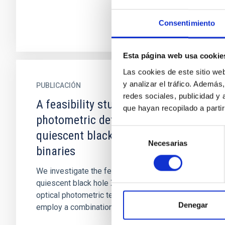
Consentimiento
Esta página web usa cookie
Las cookies de este sitio we
y analizar el tráfico. Ademá
PUBLICACIÓN
redes sociales, publicidad y
A feasibility study on the
que hayan recopilado a parti
photometric detection of
Selección
quiescent black hole X-ray
Necesarias
de
binaries
consentimiento
We investigate the feasibility of detecting
quiescent black hole X-ray binaries using
optical photometric techniques. To test this, we
Denegar
employ a combination of r...