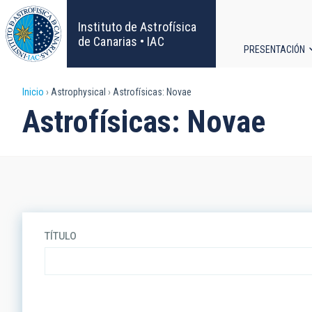
Pasar
al
Instituto de Astrofísica
contenido
de Canarias • IAC
PRESENTACIÓN
principal
Navega
Sobrescribir
Inicio
Astrophysical
Astrofísicas: Novae
principa
Astrofísicas: Novae
enlaces
de
ayuda
a
TÍTULO
la
navegación