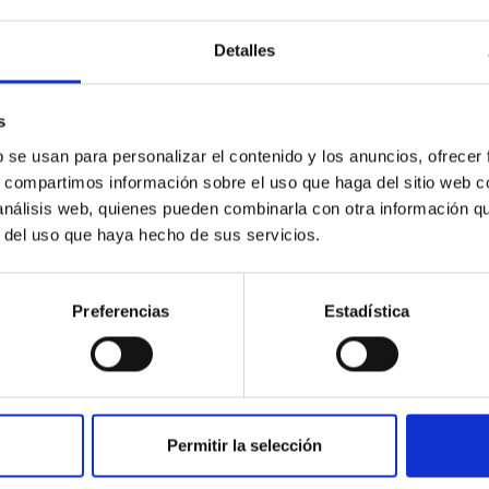
Detalles
s
b se usan para personalizar el contenido y los anuncios, ofrecer
s, compartimos información sobre el uso que haga del sitio web 
PUBLICACIÓN
 análisis web, quienes pueden combinarla con otra información q
A FWHM–K2 Correlation in Black
r del uso que haya hecho de sus servicios.
Hole Transients
We compare {{{H}}}α emission profiles of 12
Preferencias
Estadística
dynamically confirmed black holes (BHs) and 2
neutron star X-ray transients (SXTs) in
quiescence with those of a...
Permitir la selección