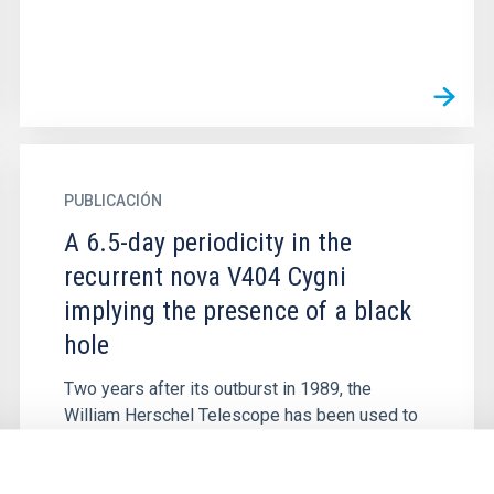
PUBLICACIÓN
A 6.5-day periodicity in the
recurrent nova V404 Cygni
implying the presence of a black
hole
Two years after its outburst in 1989, the
William Herschel Telescope has been used to
find absorption features in V404 Cyg
characteristic of a late G or early K...