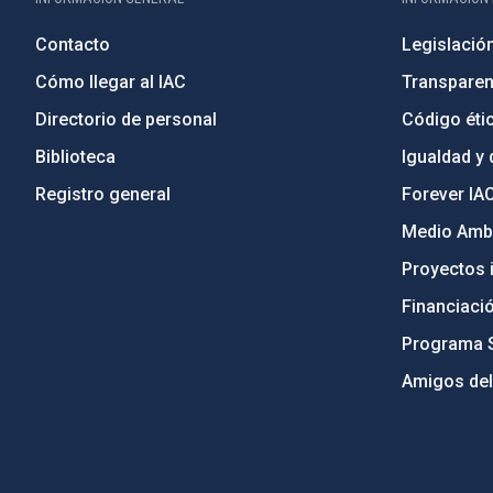
Contacto
Legislació
Cómo llegar al IAC
Transparen
Directorio de personal
Código étic
Biblioteca
Igualdad y 
Registro general
Forever IA
Medio Ambi
Proyectos i
Financiaci
Programa 
Amigos del
PostFooter > Newsletter link