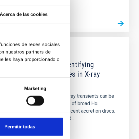
Acerca de las cookies
 funciones de redes sociales
con nuestros partners de
PUBLICACIÓN
ue les haya proporcionado o
A Hα metric for identifying
dormant black holes in X-ray
transients
Marketing
Dormant black holes in X-ray transients can be
identified by the presence of broad Hα
emission lines from quiescent accretion discs.
Unfortunately, short-period...
Permitir todas