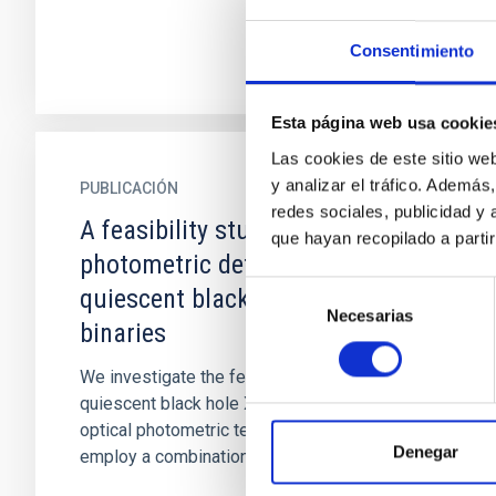
Consentimiento
Esta página web usa cookie
Las cookies de este sitio we
y analizar el tráfico. Ademá
PUBLICACIÓN
redes sociales, publicidad y
A feasibility study on the
que hayan recopilado a parti
photometric detection of
Selección
quiescent black hole X-ray
Necesarias
de
binaries
consentimiento
We investigate the feasibility of detecting
quiescent black hole X-ray binaries using
optical photometric techniques. To test this, we
Denegar
employ a combination of r...