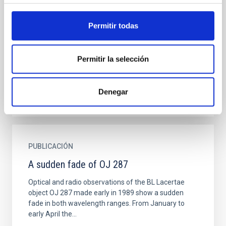
active galaxy PKS 0521-365.
Permitir todas
Optical spectrophotometry of the active galaxy PKS
0521-365 over a period of 7 years is reported,
together with the analysis of IUE archival spectra.
The Hα...
Permitir la selección
Denegar
PUBLICACIÓN
A sudden fade of OJ 287
Optical and radio observations of the BL Lacertae
object OJ 287 made early in 1989 show a sudden
fade in both wavelength ranges. From January to
early April the...