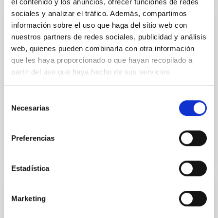
el contenido y los anuncios, ofrecer funciones de redes
sociales y analizar el tráfico. Además, compartimos
información sobre el uso que haga del sitio web con
PUBLICACIÓN
nuestros partners de redes sociales, publicidad y análisis
A statistical study of the optical spectral
web, quienes pueden combinarla con otra información
que les haya proporcionado o que hayan recopilado a
variability in gamma-ray blazars
partir del uso que haya hecho de sus servicios.
Blazars optical emission is generally dominated by
relativistic jets, although the host galaxy, accretion
Selección
disc, and broad-line region (BLR) may also
Necesarias
de
contribute...
consentimiento
Preferencias
Estadística
PUBLICACIÓN
Marketing
A study of emission lines variability of the