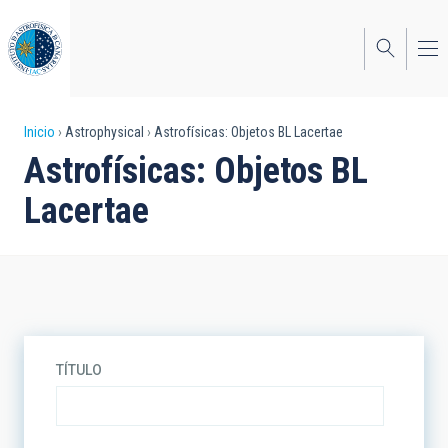
Pasar
al
contenido
principal
Sobrescribir
Inicio
Astrophysical
Astrofísicas: Objetos BL Lacertae
Astrofísicas: Objetos BL
enlaces
Lacertae
de
ayuda
a
la
navegación
TÍTULO