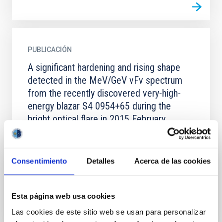
PUBLICACIÓN
A significant hardening and rising shape
detected in the MeV/GeV νFν spectrum
from the recently discovered very-high-
energy blazar S4 0954+65 during the
bright optical flare in 2015 February
We report on Fermi Large Area Telescope (LAT) and
multi-wavelength results on the recently discovered
very-high-energy (VHE, E > 100 GeV) blazar S4
Consentimiento
Detalles
Acerca de las cookies
0954+65 (z =...
Esta página web usa cookies
Las cookies de este sitio web se usan para personalizar