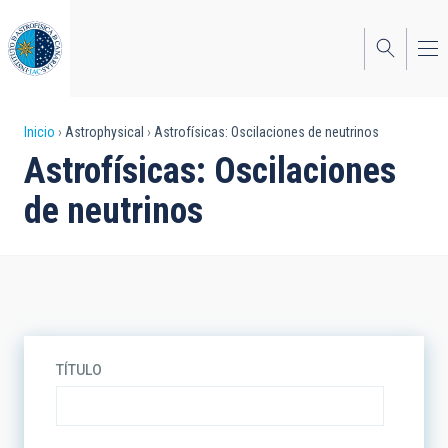
Pasar
al
contenido
principal
Sobrescribir
Inicio
Astrophysical
Astrofísicas: Oscilaciones de neutrinos
Astrofísicas: Oscilaciones
enlaces
de neutrinos
de
ayuda
a
la
navegación
TÍTULO