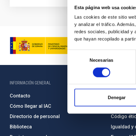
Esta página web usa cookie
Las cookies de este sitio we
y analizar el tráfico. Ademá
redes sociales, publicidad y
que hayan recopilado a parti
Selección
Necesarias
de
consentimiento
INFORMACIÓN GENERAL
INFORMACIÓN 
Contacto
Legislació
Denegar
Cómo llegar al IAC
Transparen
Directorio de personal
Código étic
Biblioteca
Igualdad y 