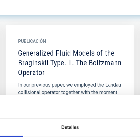
PUBLICACIÓN
Generalized Fluid Models of the
Braginskii Type. II. The Boltzmann
Operator
In our previous paper, we employed the Landau
collisional operator together with the moment
method of Grad and considered various
generalizations of the...
Detalles