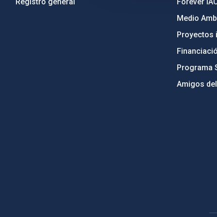
Registro general
Forever IA
Medio Ambi
Proyectos i
Financiaci
Programa 
Amigos del
PostFooter > Newsletter link