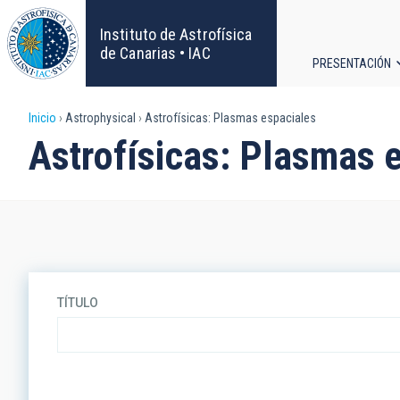
Pasar
al
Instituto de Astrofísica
contenido
de Canarias • IAC
PRESENTACIÓN
principal
Navega
Sobrescribir
Inicio
Astrophysical
Astrofísicas: Plasmas espaciales
principa
Astrofísicas: Plasmas 
enlaces
de
ayuda
a
TÍTULO
la
navegación