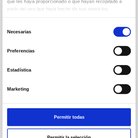
que les haya proporcionado o que hayan recopilado a
borne...
partir del uso que haya hecho de sus servicios.
Selección
Necesarias
de
consentimiento
Preferencias
PUBLICACIÓN
Continuum intensity and magnetic flux of
Estadística
solar fluxtubes
Marketing
The continuum contrast between flux tubes and their
quiet background, and the magnetic flux carried by
these magnetic elements, have been determined at...
Permitir todas
Permitir la selección