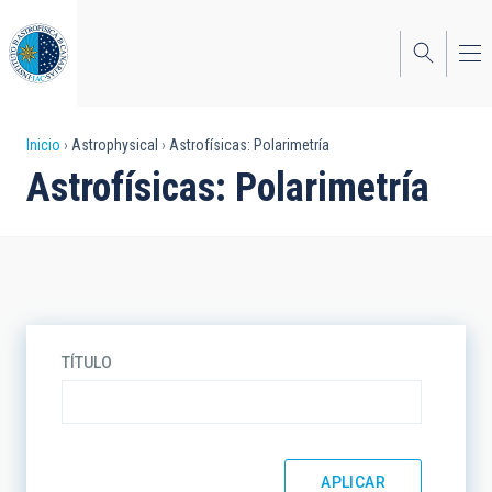
Pasar
al
contenido
principal
Sobrescribir
Inicio
Astrophysical
Astrofísicas: Polarimetría
Astrofísicas: Polarimetría
enlaces
de
ayuda
a
la
TÍTULO
navegación