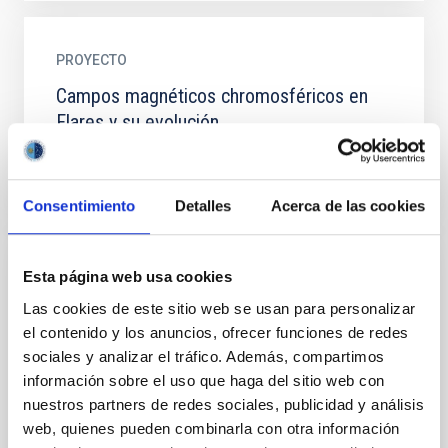
PROYECTO
Campos magnéticos chromosféricos en
Flares y su evolución
Consentimiento
Detalles
Acerca de las cookies
Esta página web usa cookies
PUBLICACIÓN
Las cookies de este sitio web se usan para personalizar
CASPER: A mission to study the time-
el contenido y los anuncios, ofrecer funciones de redes
dependent evolution of the magnetic solar
sociales y analizar el tráfico. Además, compartimos
chromosphere and transition regions
información sobre el uso que haga del sitio web con
Our knowledge about the solar chromosphere and
nuestros partners de redes sociales, publicidad y análisis
transition region (TR) has increased in the last
web, quienes pueden combinarla con otra información
decade thanks to the huge scientific return of space-