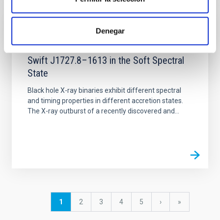
PUBLICACIÓN
Denegar
Dramatic Drop in the X-Ray Polarization of
Swift J1727.8–1613 in the Soft Spectral
State
Black hole X-ray binaries exhibit different spectral
and timing properties in different accretion states.
The X-ray outburst of a recently discovered and...
Paginación
Página
1
Página
2
Página
3
Página
4
Página
5
Siguiente
›
última
»
actual
página
página