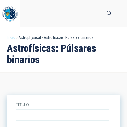
Pasar
al
contenido
principal
Sobrescribir
Inicio
Astrophysical
Astrofísicas: Púlsares binarios
Astrofísicas: Púlsares
enlaces
binarios
de
ayuda
a
la
navegación
TÍTULO