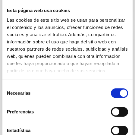
Esta página web usa cookies
Las cookies de este sitio web se usan para personalizar
el contenido y los anuncios, ofrecer funciones de redes
sociales y analizar el tráfico. Además, compartimos
PUBLICACIÓN
información sobre el uso que haga del sitio web con
nuestros partners de redes sociales, publicidad y análisis
The Third Fermi Large Area Telescope
web, quienes pueden combinarla con otra información
Catalog of Gamma-Ray Pulsars
que les haya proporcionado o que hayan recopilado a
We present 294 pulsars found in GeV data from the
partir del uso que haya hecho de sus servicios.
Large Area Telescope (LAT) on the Fermi Gamma-
ray Space Telescope. Another 33 millisecond pulsars
Selección
(MSPs)...
Necesarias
de
consentimiento
Preferencias
Estadística