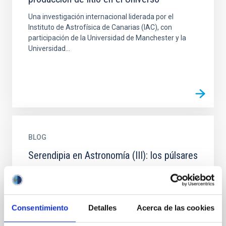
Una investigación internacional liderada por el
Instituto de Astrofísica de Canarias (IAC), con
participación de la Universidad de Manchester y la
Universidad...
BLOG
Serendipia en Astronomía (III): los púlsares
LOS PÚLSARES: Los "hombrecillos verdes" 1967 fue
el año de la llamada “guerra de los seis días” o
“tercera guerra árabe-israelí”, el año de la muerte en
Bolivia...
Consentimiento
Detalles
Acerca de las cookies