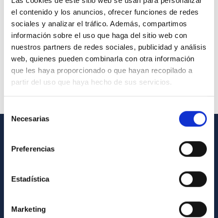
Las cookies de este sitio web se usan para personalizar
el contenido y los anuncios, ofrecer funciones de redes
sociales y analizar el tráfico. Además, compartimos
información sobre el uso que haga del sitio web con
nuestros partners de redes sociales, publicidad y análisis
web, quienes pueden combinarla con otra información
que les haya proporcionado o que hayan recopilado a
partir del uso que haya hecho de sus servicios.
Selección
Necesarias
de
consentimiento
INFORMACIÓN GENERAL
Preferencias
Contacto
Estadística
Cómo llegar al IAC
Directorio de personal
Marketing
Biblioteca