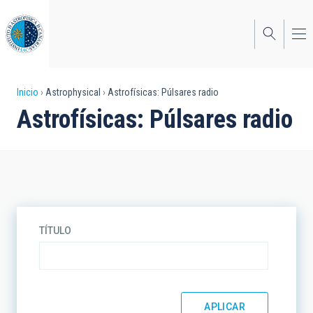
Pasar
al
contenido
principal
Sobrescribir
Inicio
Astrophysical
Astrofísicas: Púlsares radio
Astrofísicas: Púlsares radio
enlaces
de
ayuda
a
la
TÍTULO
navegación