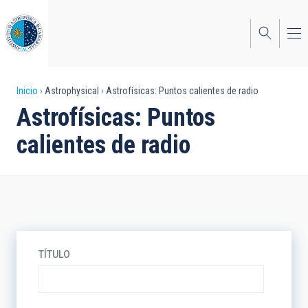
Pasar
al
contenido
principal
Sobrescribir
Inicio
Astrophysical
Astrofísicas: Puntos calientes de radio
Astrofísicas: Puntos
enlaces
calientes de radio
de
ayuda
a
la
navegación
TÍTULO