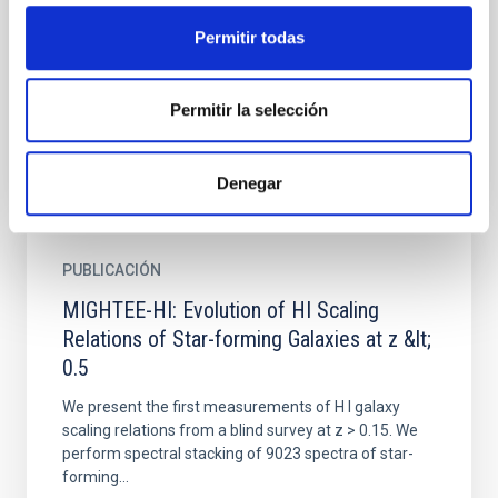
During the first few nights following its discovery, we
Permitir todas
observed the interstellar Ca II and Na I lines towards
supernova 1993J at high spectral resolution (full...
Permitir la selección
Denegar
PUBLICACIÓN
MIGHTEE-HI: Evolution of HI Scaling
Relations of Star-forming Galaxies at z &lt;
0.5
We present the first measurements of H I galaxy
scaling relations from a blind survey at z > 0.15. We
perform spectral stacking of 9023 spectra of star-
forming...