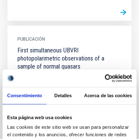
PUBLICACIÓN
First simultaneous UBVRI
photopolarimetric observations of a
sample of normal quasars
We present what we believe to be the first truly
simultaneous UBVRI photopolarimetric results for a
sample of eight 'normal' quasars. In five of these
Consentimiento
Detalles
Acerca de las cookies
quasars...
Esta página web usa cookies
Las cookies de este sitio web se usan para personalizar
el contenido y los anuncios, ofrecer funciones de redes