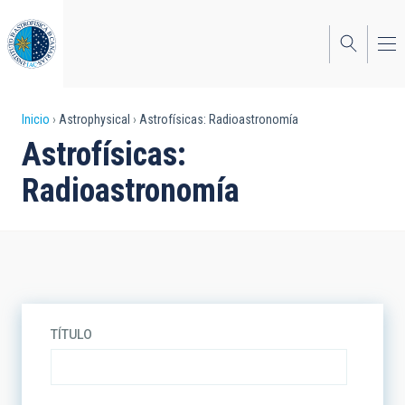
Pasar
al
contenido
principal
Sobrescribir
Inicio
Astrophysical
Astrofísicas: Radioastronomía
Astrofísicas:
enlaces
Radioastronomía
de
ayuda
a
la
navegación
TÍTULO