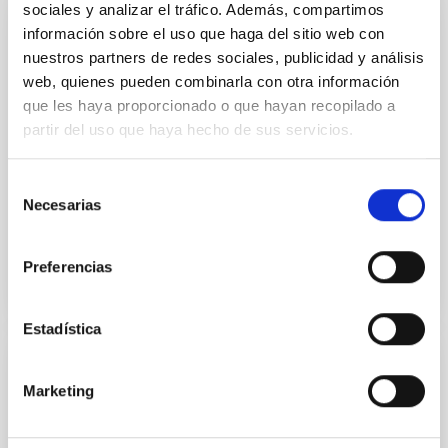
sociales y analizar el tráfico. Además, compartimos
información sobre el uso que haga del sitio web con
PUBLICACIÓN
nuestros partners de redes sociales, publicidad y análisis
First Working Group Meeting on
web, quienes pueden combinarla con otra información
Radioastronomical Databases
que les haya proporcionado o que hayan recopilado a
partir del uso que haya hecho de sus servicios.
The aims, achievements and plans of the Working
Group on `Radioastronomical Databases' of IAU
Commission 40 are outlined. Special
Selección
recommendations emerged from...
Necesarias
de
consentimiento
Preferencias
Estadística
PUBLICACIÓN
Marketing
Interstellar and intergalactic gas in the
direction of SN 1993J in M81