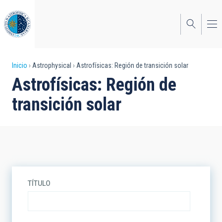
Pasar
al
contenido
principal
Sobrescribir
Inicio
Astrophysical
Astrofísicas: Región de transición solar
Astrofísicas: Región de
enlaces
transición solar
de
ayuda
a
la
navegación
TÍTULO