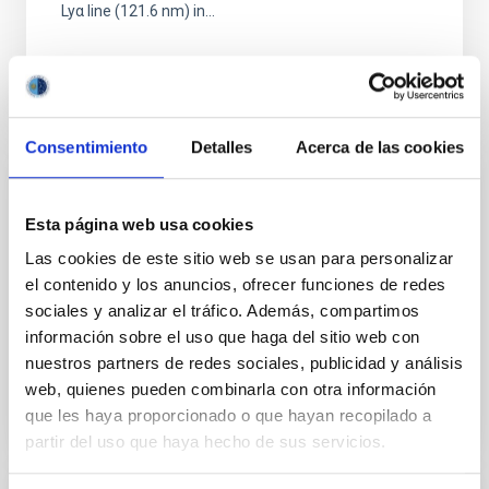
Lyα line (121.6 nm) in...
Consentimiento
Detalles
Acerca de las cookies
PUBLICACIÓN
Esta página web usa cookies
On the Origin of Coronal Picoflare Jets
Las cookies de este sitio web se usan para personalizar
Small-scale jet-like eruptions, such as picoflare jets
el contenido y los anuncios, ofrecer funciones de redes
and jetlets, are recognized as potential contributors
sociales y analizar el tráfico. Además, compartimos
to coronal heating and solar wind acceleration, yet...
información sobre el uso que haga del sitio web con
nuestros partners de redes sociales, publicidad y análisis
web, quienes pueden combinarla con otra información
que les haya proporcionado o que hayan recopilado a
partir del uso que haya hecho de sus servicios.