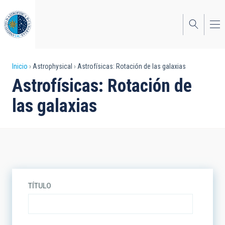
Pasar
al
contenido
principal
Sobrescribir
Inicio
Astrophysical
Astrofísicas: Rotación de las galaxias
Astrofísicas: Rotación de
enlaces
las galaxias
de
ayuda
a
la
navegación
TÍTULO