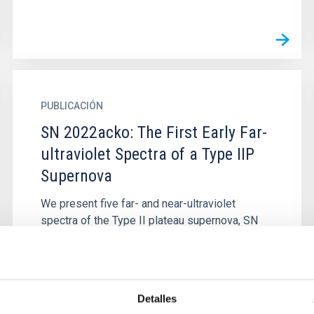
PUBLICACIÓN
SN 2022acko: The First Early Far-
ultraviolet Spectra of a Type IIP
Supernova
We present five far- and near-ultraviolet
spectra of the Type II plateau supernova, SN
2022acko, obtained 5, 6, 7, 19, and 21 days
after explosion, all observed...
Detalles