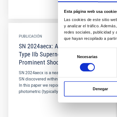
Esta página web usa cookie
Las cookies de este sitio we
y analizar el tráfico. Ademá
redes sociales, publicidad y
PUBLICACIÓN
que hayan recopilado a parti
SN 2024aecx: A Fast-evolving
Selección
Type IIb Supernova with a
Necesarias
de
Prominent Shock-cooling Peak
consentimiento
SN 2024aecx is a nearby (∼11 Mpc) Type IIb
SN discovered within ∼1 day after explosion.
In this paper we report high-cadence
Denegar
photometric (typically 0.5 ∼ 1 day)...