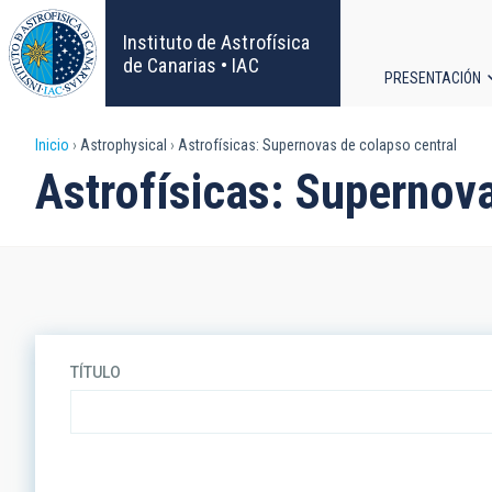
Pasar
al
Instituto de Astrofísica
contenido
de Canarias • IAC
PRESENTACIÓN
principal
Navega
Sobrescribir
Inicio
Astrophysical
Astrofísicas: Supernovas de colapso central
principa
Astrofísicas: Supernov
enlaces
de
ayuda
a
TÍTULO
la
navegación