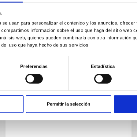
s
b se usan para personalizar el contenido y los anuncios, ofrecer
s, compartimos información sobre el uso que haga del sitio web 
 análisis web, quienes pueden combinarla con otra información q
PUBLICACIÓN
r del uso que haya hecho de sus servicios.
The DESI Transients Survey:
Legacy Classifications and
Preferencias
Estadística
Methodology
We present the first systematic spectroscopic
observations of extragalactic transients from
the Dark Energy Spectroscopic Instrument
Permitir la selección
(DESI), as part of the DESI...