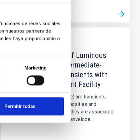
 funciones de redes sociales
con nuestros partners de
ue les haya proporcionado o
PUBLICACIÓN
Volumetric Rates of Luminous
Red Novae and Intermediate-
Marketing
luminosity Red Transients with
the Zwicky Transient Facility
Luminous red novae (LRNe) are transients
characterized by low luminosities and
Permitir todas
expansion velocities, and they are associated
with mergers or common-envelope...