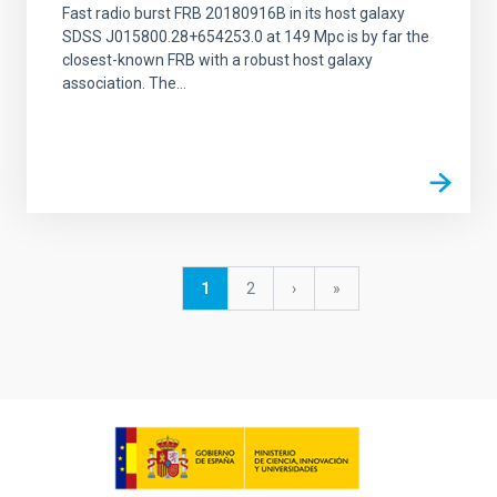
Fast radio burst FRB 20180916B in its host galaxy
SDSS J015800.28+654253.0 at 149 Mpc is by far the
closest-known FRB with a robust host galaxy
association. The...
Paginación
Página
1
Página
2
Siguiente
›
última
»
actual
página
página