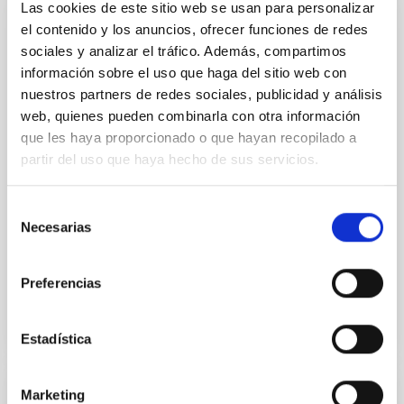
Las cookies de este sitio web se usan para personalizar
el contenido y los anuncios, ofrecer funciones de redes
PUBLICACIÓN
sociales y analizar el tráfico. Además, compartimos
Steps toward determination of the size
información sobre el uso que haga del sitio web con
and structure of the broad-line region in
nuestros partners de redes sociales, publicidad y análisis
active galactic nuclei. 5: Variability of the
web, quienes pueden combinarla con otra información
ultraviolet continuum and emission lines of
que les haya proporcionado o que hayan recopilado a
NGC 3783
partir del uso que haya hecho de sus servicios.
We report on the results of intensive ultraviolet
Selección
spectral monitoring of the Seyfert 1 galaxy NGC
Necesarias
3783. The nucleus of NGC 3783 was observed with
de
the...
consentimiento
Preferencias
Estadística
Marketing