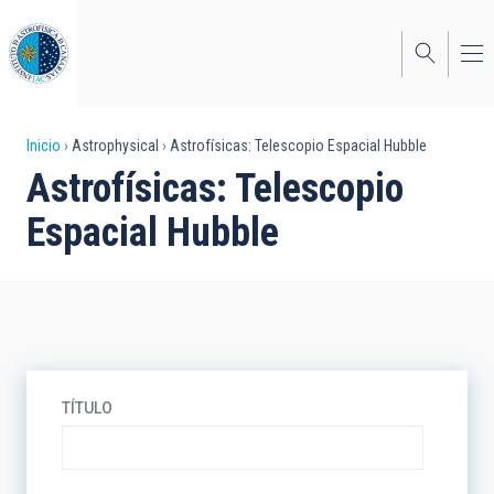
Pasar
al
contenido
principal
Sobrescribir
Inicio
Astrophysical
Astrofísicas: Telescopio Espacial Hubble
Astrofísicas: Telescopio
enlaces
Espacial Hubble
de
ayuda
a
la
navegación
TÍTULO