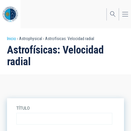
Pasar
al
contenido
principal
Sobrescribir
Inicio
Astrophysical
Astrofísicas: Velocidad radial
Astrofísicas: Velocidad
enlaces
radial
de
ayuda
a
la
navegación
TÍTULO