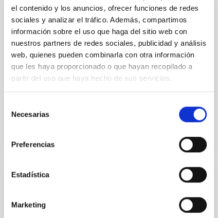
el contenido y los anuncios, ofrecer funciones de redes
sociales y analizar el tráfico. Además, compartimos
PUBLICACIÓN
información sobre el uso que haga del sitio web con
Acoustic oscillations in the K2 III star
nuestros partners de redes sociales, publicidad y análisis
Arcturus
web, quienes pueden combinarla con otra información
que les haya proporcionado o que hayan recopilado a
Simultaneous spectrometric and photometric
observations have been performed on the red giant
partir del uso que haya hecho de sus servicios.
star Arcturus, in a search for radial velocity or
luminosity...
Selección
Necesarias
de
consentimiento
Preferencias
Estadística
PUBLICACIÓN
An Aligned Sub-Neptune Revealed with
Marketing
MAROON-X and a Tendency Toward