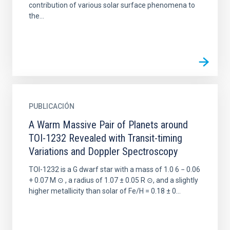
contribution of various solar surface phenomena to
the...
PUBLICACIÓN
A Warm Massive Pair of Planets around
TOI-1232 Revealed with Transit-timing
Variations and Doppler Spectroscopy
TOI-1232 is a G dwarf star with a mass of 1.0 6 − 0.06
+ 0.07 M ⊙ , a radius of 1.07 ± 0.05 R ⊙, and a slightly
higher metallicity than solar of Fe/H = 0.18 ± 0...