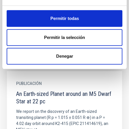
Alignment for Small Planets
We present the Rossiter–McLaughlin measurement
Permitir todas
of the sub-Neptune TOI-1759A b with MAROON-X. A
joint analysis with MuSCAT3 photometry and nine
additional TESS...
Permitir la selección
Denegar
PUBLICACIÓN
An Earth-sized Planet around an M5 Dwarf
Star at 22 pc
We report on the discovery of an Earth-sized
transiting planet (R p = 1.015 ± 0.051 R ⊕) in a P =
4.02 day orbit around K2-415 (EPIC 211414619), an