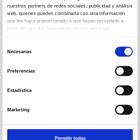
ASTROFÍSICA: Explorando Marte: el
nuestros partners de redes sociales, publicidad y análisis
planeta rojo al descubierto
web, quienes pueden combinarla con otra información
que les haya proporcionado o que hayan recopilado a
partir del uso que haya hecho de sus servicios.
Selección
Necesarias
de
consentimiento
EVENTO
Preferencias
CHARLAS DE INTRODUCCIÓN A LA
ASTROFÍSICA: IACTEC, Desarrollo
tecnológico de vanguardia en Tenerife
Estadística
New Robotic Telescope (NRT), El
telescopio robótico más grande, rápido y
Marketing
avanzado del mundo
Permitir todas