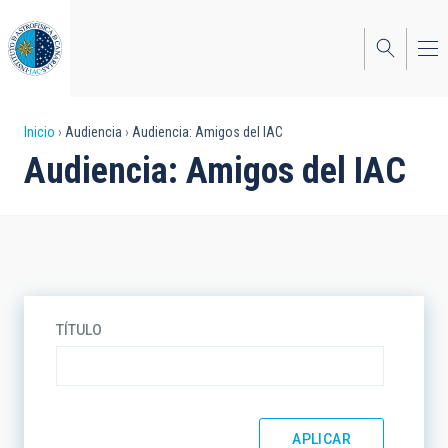
Pasar
al
contenido
principal
Sobrescribir
Inicio
Audiencia
Audiencia: Amigos del IAC
Audiencia: Amigos del IAC
enlaces
de
ayuda
a
la
TÍTULO
navegación