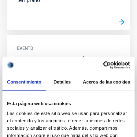
temprano
EVENTO
CHARLAS DE INTRODUCCIÓN A LA
ASTROFÍSICA: Estrellas masivas, agujeros
negros y ondas gravitatorias
Consentimiento
Detalles
Acerca de las cookies
Esta página web usa cookies
Las cookies de este sitio web se usan para personalizar
el contenido y los anuncios, ofrecer funciones de redes
EVENTO
sociales y analizar el tráfico. Además, compartimos
CHARLAS DE INTRODUCCIÓN A LA
información sobre el uso que haga del sitio web con