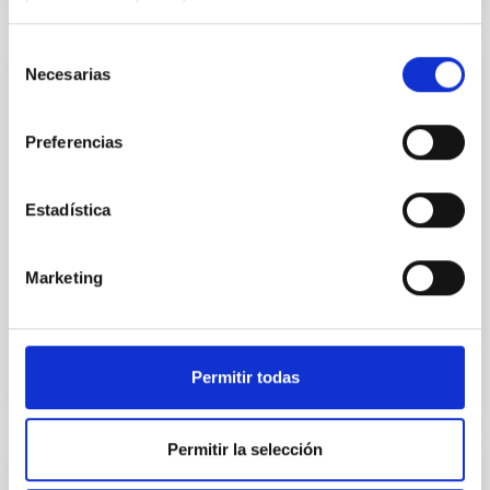
Selección
Necesarias
de
NOTICIA
consentimiento
El IAC, presente en la XVII Reunión
Preferencias
Científica de la Sociedad Española de
Astronomía con una amplia representación
científica
Estadística
Cerca de un centenar de profesionales del Instituto
de Astrofísica de Canarias participaron en el principal
Marketing
encuentro de la astronomía española, en el que el...
Permitir todas
Permitir la selección
NOTICIA