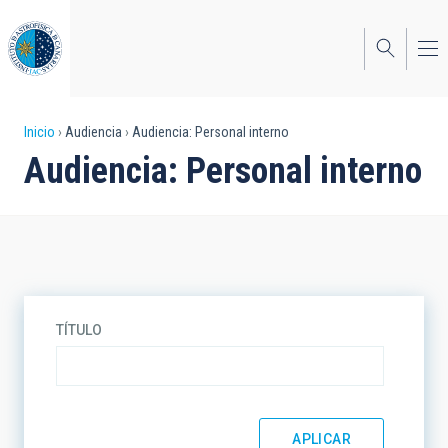
Pasar
al
contenido
principal
Sobrescribir
Inicio
Audiencia
Audiencia: Personal interno
Audiencia: Personal interno
enlaces
de
ayuda
a
la
TÍTULO
navegación