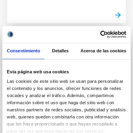
NOTICIA
El IAC celebra la XVII edición del “Día de
Consentimiento
Detalles
Acerca de las cookies
Nuestra Ciencia”, un encuentro interno
para compartir avances científicos y
Esta página web usa cookies
tecnológicos
Las cookies de este sitio web se usan para personalizar
El Instituto de Astrofísica de Canarias reúne a su
el contenido y los anuncios, ofrecer funciones de redes
personal investigador y técnico para presentar los
sociales y analizar el tráfico. Además, compartimos
resultados más destacados del último año y abordar
información sobre el uso que haga del sitio web con
los...
nuestros partners de redes sociales, publicidad y análisis
web, quienes pueden combinarla con otra información
que les haya proporcionado o que hayan recopilado a
partir del uso que haya hecho de sus servicios.