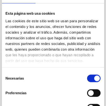
Esta página web usa cookies
INSTALACIÓN
Las cookies de este sitio web se usan para personalizar
GFPI
el contenido y los anuncios, ofrecer funciones de redes
sociales y analizar el tráfico. Además, compartimos
información sobre el uso que haga del sitio web con
nuestros partners de redes sociales, publicidad y análisis
web, quienes pueden combinarla con otra información
que les haya proporcionado o que hayan recopilado a
partir del uso que haya hecho de sus servicios.
INSTALACIÓN
GHaFaS
Selección
Necesarias
Optical spectroscopy - William Herschel Telescope
de
consentimiento
Preferencias