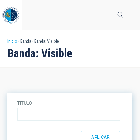
Pasar
al
contenido
principal
Sobrescribir
Inicio
Banda
Banda: Visible
Banda: Visible
enlaces
de
ayuda
a
la
TÍTULO
navegación