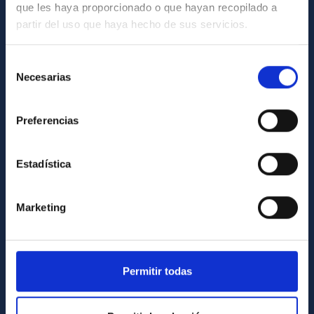
que les haya proporcionado o que hayan recopilado a
INFORMACIÓN GENERAL
partir del uso que haya hecho de sus servicios.
Contacto
Selección
Cómo llegar al IAC
Necesarias
de
Directorio de personal
consentimiento
Biblioteca
Preferencias
Registro general
Estadística
INFORMACIÓN INSTITUCIONAL
Marketing
Legislación
Transparencia
Código ético y política antifraude
Permitir todas
Igualdad y diversidad de género
Forever IAC