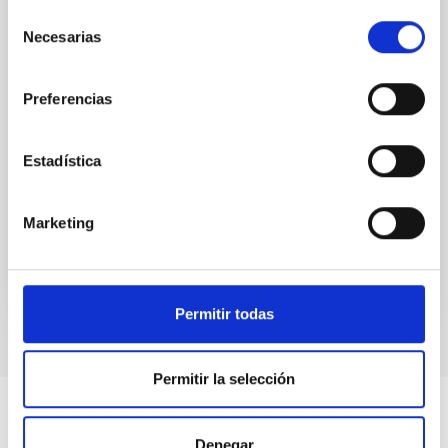
Nos complace anunciar la conferencia internacional
Selección
SUBSTELLAR ASTROPHYSICS 2026, que se
Necesarias
de
celebrará del 10 al 14 de agosto cerca de la histórica
consentimiento
ciudad de Tordesillas, en Castilla, España. Esta
Preferencias
Hotel El Montico (Urb. el Montico, 148, 47100
Tordesillas, Valladolid).
España
Estadística
Fecha
10/08/2026
-
14/08/2026
Ahora
Marketing
WEBSITE OF THE MEETING
Permitir todas
Permitir la selección
Denegar