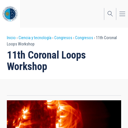
Pasar
al
contenido
principal
Sobrescribir
Inicio
Ciencia y tecnología
Congresos
Congresos
11th Coronal
Loops Workshop
enlaces
11th Coronal Loops
de
Workshop
ayuda
a
la
navegación