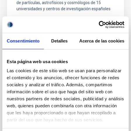
de partículas, astrofísicos y cosmólogos de 15
universidades y centros de investigación españoles
"Salón de actos" del "Museo de las Ciencias y el
Cosmos" en San Cristóbal de La Laguna en
frente al edificio principal del Instituto de
Astrofísica de Canarias
Consentimiento
Detalles
Acerca de las cookies
Fecha
17/06/2026
-
19/06/2026
Anteriores
Esta página web usa cookies
Las cookies de este sitio web se usan para personalizar
SITIO WEB DE LA 23A REUNIÓN MULTIDARK
el contenido y los anuncios, ofrecer funciones de redes
sociales y analizar el tráfico. Además, compartimos
información sobre el uso que haga del sitio web con
nuestros partners de redes sociales, publicidad y análisis
web, quienes pueden combinarla con otra información
que les haya proporcionado o que hayan recopilado a
CONGRESO
partir del uso que haya hecho de sus servicios.
Substellar Astrophysics 2026