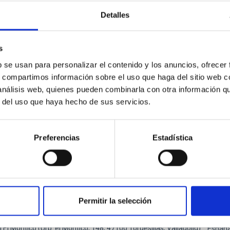
sicos y cosmólogos de 15 universidades y centros de investiga
Detalles
ón de actos" del "Museo de las Ciencias y el Cosmos" en San Cristóbal de L
ofísica de Canarias
s
ha
17/06/2026
-
19/06/2026
b se usan para personalizar el contenido y los anuncios, ofrecer
riores
s, compartimos información sobre el uso que haga del sitio web 
 análisis web, quienes pueden combinarla con otra información q
r del uso que haya hecho de sus servicios.
EB DE LA 23A REUNIÓN MULTIDARK
Preferencias
Estadística
ESO
ellar Astrophysics 2026
place anunciar la conferencia internacional SUBSTELLAR ASTRO
Permitir la selección
erca de la histórica ciudad de Tordesillas, en Castilla, España. E
l El Montico (Urb. el Montico, 148, 47100 Tordesillas, Valladolid).
Españ