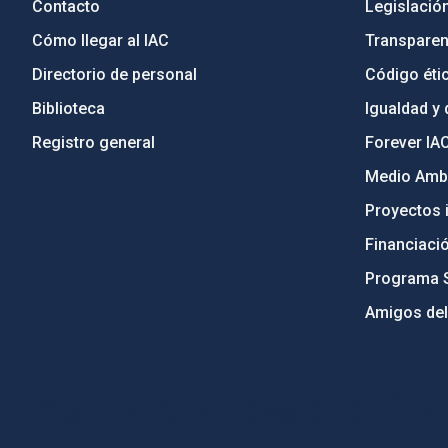
Contacto
Legislació
Cómo llegar al IAC
Transparen
Directorio de personal
Código étic
Biblioteca
Igualdad y 
Registro general
Forever IA
Medio Ambi
Proyectos i
Financiaci
Programa 
Amigos del
PostFooter > Newsletter link