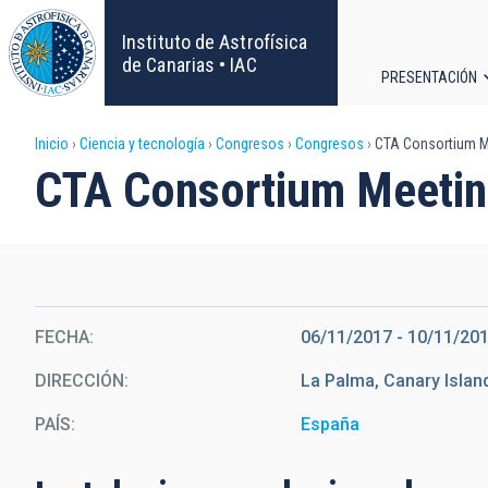
Pasar
al
Instituto de Astrofísica
contenido
de Canarias • IAC
PRESENTACIÓN
principal
Navega
Sobrescribir
Inicio
Ciencia y tecnología
Congresos
Congresos
CTA Consortium M
principa
CTA Consortium Meetin
enlaces
de
ayuda
FECHA
06/11/2017
-
10/11/20
a
DIRECCIÓN
La Palma, Canary Islan
la
PAÍS
España
navegación