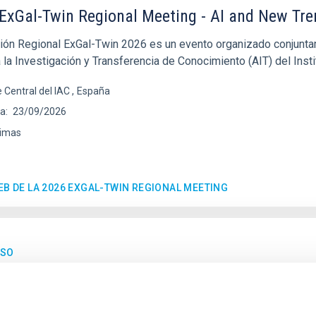
ExGal-Twin Regional Meeting - AI and New Tr
ión Regional ExGal-Twin 2026 es un evento organizado conjuntam
la Investigación y Transferencia de Conocimiento (AIT) del Insti
 Central del IAC
España
ha
23/09/2026
imas
EB DE LA 2026 EXGAL-TWIN REGIONAL MEETING
ESO
eunión MultiDark
rk es una Red Española de Investigación que reúne a grupos teór