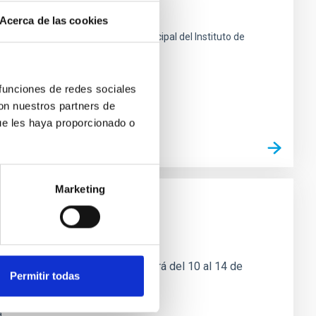
ción españoles
Acerca de las cookies
a Laguna en frente al edificio principal del Instituto de
 funciones de redes sociales
con nuestros partners de
ue les haya proporcionado o
Marketing
PHYSICS 2026, que se celebrará del 10 al 14 de
Permitir todas
sta
a