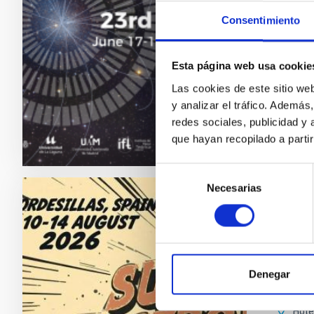
astrofí
Consentimiento
"Sal
Astr
Esta página web usa cookie
Fec
Las cookies de este sitio we
Ante
y analizar el tráfico. Ademá
redes sociales, publicidad y
que hayan recopilado a parti
SITIO W
Selección
Necesarias
de
consentimiento
CONGR
Subst
Nos com
Denegar
agosto c
Hote