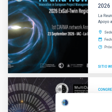
2026 
La Reun
Apoyo a 
Sede
Fec
Próx
SITIO W
CONGR
23a R
MultiDa