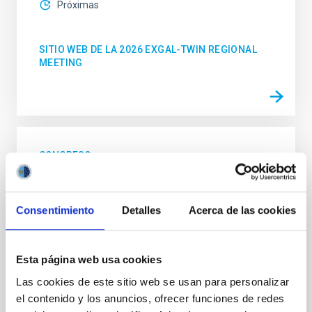
Próximas
SITIO WEB DE LA 2026 EXGAL-TWIN REGIONAL
MEETING
CONGRESO
23a Reunión MultiDark
MultiDark es una Red Española de Investigación que
Consentimiento
Detalles
Acerca de las cookies
reúne a grupos teóricos y experimentales de físicos
de partículas, astrofísicos y cosmólogos de 15
universidades y centros de investigación españoles
Esta página web usa cookies
"Salón de actos" del "Museo de las Ciencias y el
Las cookies de este sitio web se usan para personalizar
Cosmos" en San Cristóbal de La Laguna en
el contenido y los anuncios, ofrecer funciones de redes
frente al edificio principal del Instituto de