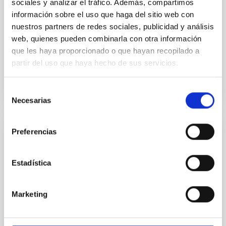
sociales y analizar el tráfico. Además, compartimos
Astrofísica de Canarias
información sobre el uso que haga del sitio web con
Fecha
17/06/2026
-
19/06/2026
nuestros partners de redes sociales, publicidad y análisis
Anteriores
web, quienes pueden combinarla con otra información
que les haya proporcionado o que hayan recopilado a
partir del uso que haya hecho de sus servicios.
SITIO WEB DE LA 23A REUNIÓN MULTIDARK
Selección
Necesarias
de
consentimiento
Preferencias
CONGRESO
Substellar Astrophysics 2026
Estadística
Nos complace anunciar la conferencia internacional
SUBSTELLAR ASTROPHYSICS 2026, que se
celebrará del 10 al 14 de agosto cerca de la histórica
Marketing
ciudad de Tordesillas, en Castilla, España. Esta
Hotel El Montico (Urb. el Montico, 148, 47100