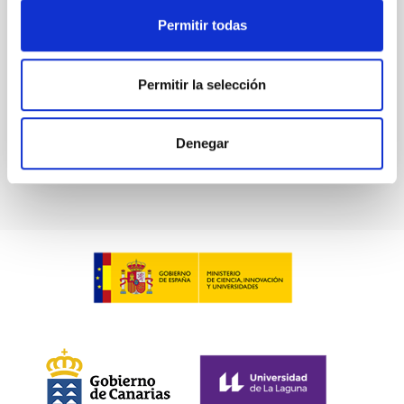
Tordesillas, Valladolid).
Permitir todas
España
Fecha
10/08/2026
-
14/08/2026
Permitir la selección
Ahora
Denegar
WEBSITE OF THE MEETING