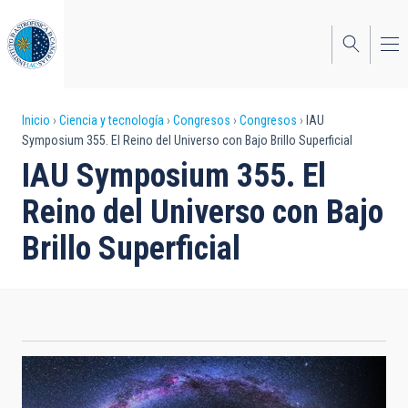
Pasar
al
contenido
principal
Sobrescribir
Inicio
Ciencia y tecnología
Congresos
Congresos
IAU
Symposium 355. El Reino del Universo con Bajo Brillo Superficial
enlaces
IAU Symposium 355. El
de
Reino del Universo con Bajo
ayuda
Brillo Superficial
a
la
navegación