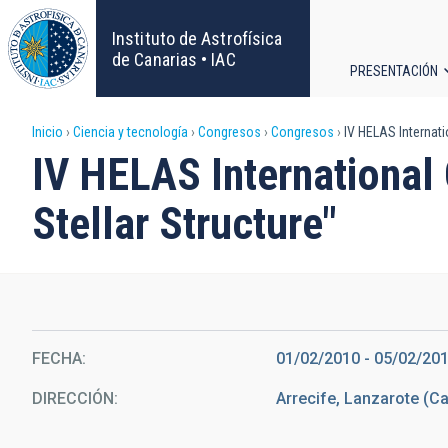
Pasar
al
Instituto de Astrofísica
contenido
de Canarias • IAC
PRESENTACIÓN
principal
Navega
Sobrescribir
Inicio
Ciencia y tecnología
Congresos
Congresos
IV HELAS Internati
principa
IV HELAS International
enlaces
Stellar Structure"
de
ayuda
a
la
FECHA
01/02/2010
-
05/02/20
DIRECCIÓN
Arrecife, Lanzarote (Ca
navegación