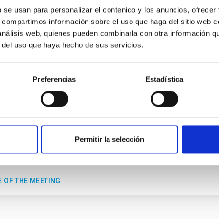
b se usan para personalizar el contenido y los anuncios, ofrecer
s, compartimos información sobre el uso que haga del sitio web 
 análisis web, quienes pueden combinarla con otra información q
ESO
r del uso que haya hecho de sus servicios.
ellar Astrophysics 2026
Preferencias
Estadística
place anunciar la conferencia internacional SUBSTELLAR ASTRO
erca de la histórica ciudad de Tordesillas, en Castilla, España. E
l El Montico (Urb. el Montico, 148, 47100 Tordesillas, Valladolid).
Españ
ha
10/08/2026
-
14/08/2026
Permitir la selección
imas
E OF THE MEETING