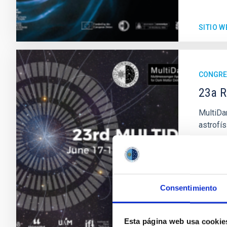
SITIO W
CONGR
23a R
MultiDa
astrofí
"Sal
Astr
Fec
Ante
Consentimiento
Esta página web usa cookie
SITIO W