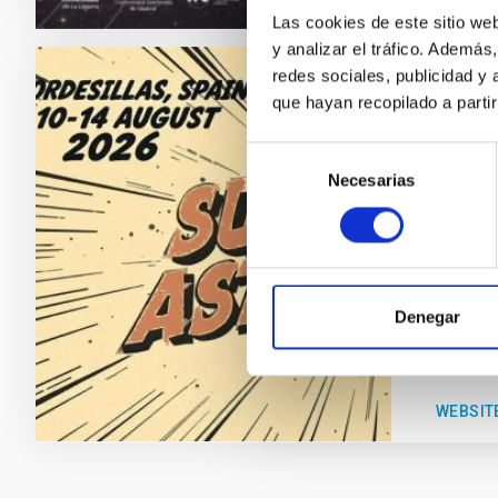
Las cookies de este sitio we
y analizar el tráfico. Ademá
redes sociales, publicidad y
CONGR
que hayan recopilado a parti
Subst
Selección
Necesarias
de
Nos com
consentimiento
agosto c
Hote
Fec
Denegar
Próx
WEBSIT