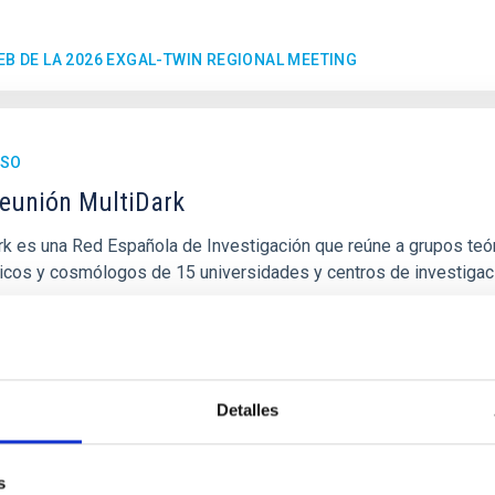
EB DE LA 2026 EXGAL-TWIN REGIONAL MEETING
ESO
eunión MultiDark
rk es una Red Española de Investigación que reúne a grupos teór
sicos y cosmólogos de 15 universidades y centros de investiga
ón de actos" del "Museo de las Ciencias y el Cosmos" en San Cristóbal de L
ofísica de Canarias
ha
17/06/2026
-
19/06/2026
riores
Detalles
s
EB DE LA 23A REUNIÓN MULTIDARK