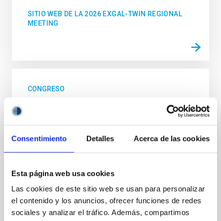
SITIO WEB DE LA 2026 EXGAL-TWIN REGIONAL
MEETING
CONGRESO
23a Reunión MultiDark
MultiDark es una Red Española de Investigación que
reúne a grupos teóricos y experimentales de físicos
Consentimiento
Detalles
Acerca de las cookies
de partículas, astrofísicos y cosmólogos de 15
universidades y centros de investigación españoles
Esta página web usa cookies
"Salón de actos" del "Museo de las Ciencias y el
Cosmos" en San Cristóbal de La Laguna en
Las cookies de este sitio web se usan para personalizar
frente al edificio principal del Instituto de
el contenido y los anuncios, ofrecer funciones de redes
Astrofísica de Canarias
sociales y analizar el tráfico. Además, compartimos
Fecha
17/06/2026
-
19/06/2026