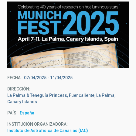
FECHA
07/04/2025
-
11/04/2025
DIRECCIÓN
La Palma & Teneguía Princess, Fuencaliente, La Palma,
Canary Islands
PAÍS
España
INSTITUCIÓN ORGANIZADORA
Instituto de Astrofísica de Canarias (IAC)