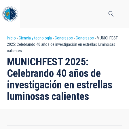
Pasar
al
contenido
principal
Sobrescribir
Inicio
Ciencia y tecnología
Congresos
Congresos
MUNICHFEST
2025: Celebrando 40 años de investigación en estrellas luminosas
enlaces
calientes
de
MUNICHFEST 2025:
ayuda
Celebrando 40 años de
a
investigación en estrellas
la
luminosas calientes
navegación