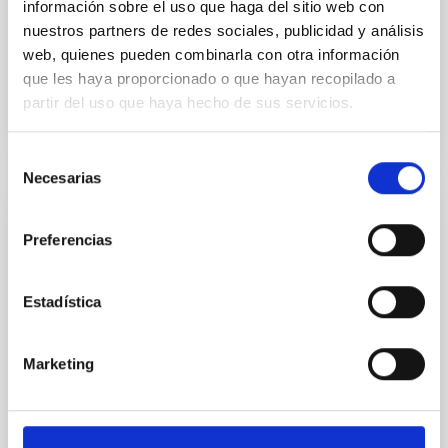
información sobre el uso que haga del sitio web con
Anteriores
nuestros partners de redes sociales, publicidad y análisis
web, quienes pueden combinarla con otra información
que les haya proporcionado o que hayan recopilado a
SITIO WEB DE LA 23A REUNIÓN MULTIDARK
partir del uso que haya hecho de sus servicios.
Selección
Necesarias
de
consentimiento
CONGRESO
Preferencias
Substellar Astrophysics 2026
Nos complace anunciar la conferencia internacional
Estadística
SUBSTELLAR ASTROPHYSICS 2026, que se
celebrará del 10 al 14 de agosto cerca de la histórica
ciudad de Tordesillas, en Castilla, España. Esta
Marketing
Hotel El Montico (Urb. el Montico, 148, 47100
Tordesillas, Valladolid).
España