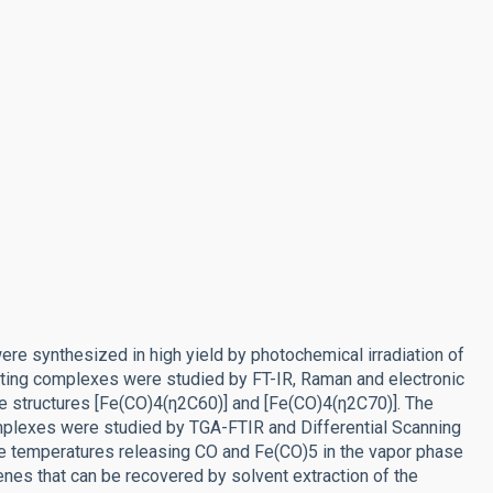
re synthesized in high yield by photochemical irradiation of
lting complexes were studied by FT-IR, Raman and electronic
he structures [Fe(CO)4(η2C60)] and [Fe(CO)4(η2C70)]. The
omplexes were studied by TGA-FTIR and Differential Scanning
 temperatures releasing CO and Fe(CO)5 in the vapor phase
renes that can be recovered by solvent extraction of the