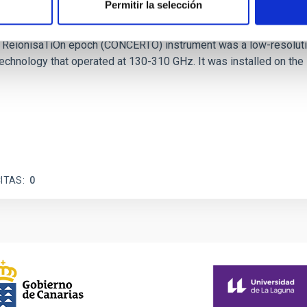
Permitir la selección
ferograms for calibration
 and ReionisaTiOn epoch (CONCERTO) instrument was a low-resolu
echnology that operated at 130-310 GHz. It was installed on the
ITAS
0