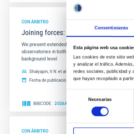
CON ÁRBITRO
Consentimiento
Joining forces: 30 years of optical mon
We present extended optical monitoring of the quadru
Esta página web usa cookie
observatories in both hemispheres and using a new ph
Las cookies de este sitio we
background level
y analizar el tráfico. Ademá
redes sociales, publicidad y
Shalyapin, V. N. et al.
que hayan recopilado a parti
Fecha de publicación:
6
2026
Selección
Necesarias
de
BIBCODE
2026A&A...710A..70S
NÚMERO DE C
consentimiento
CON ÁRBITRO