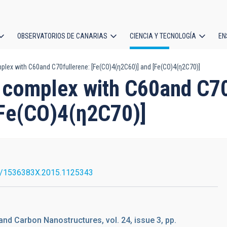
OBSERVATORIOS DE CANARIAS
CIENCIA Y TECNOLOGÍA
EN
ción
plex with C60and C70fullerene: [Fe(CO)4(η2C60)] and [Fe(CO)4(η2C70)]
l
l complex with C60and C70
[Fe(CO)4(η2C70)]
0/1536383X.2015.1125343
nd Carbon Nanostructures, vol. 24, issue 3, pp.