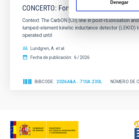
Denegar
CONCERTO: Forward modelling of inter
Context. The CarbON [CII] line in post-rEionisation
lumped-element kinetic inductance detector (LEKID) t
operated until
Lundgren, A. et al.
Fecha de publicación:
6
2026
BIBCODE
2026A&A...710A.230L
NÚMERO DE C