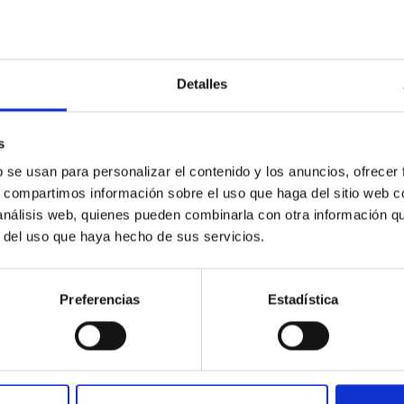
Detalles
itoring of the Einstein Cross
ply-imaged gravitationally lensed quasar QSO 2237+0305, the Ein
s
otometric technique. This technique uses a region far enough f
b se usan para personalizar el contenido y los anuncios, ofrecer
s, compartimos información sobre el uso que haga del sitio web 
 análisis web, quienes pueden combinarla con otra información q
r del uso que haya hecho de sus servicios.
Preferencias
Estadística
ITAS
0