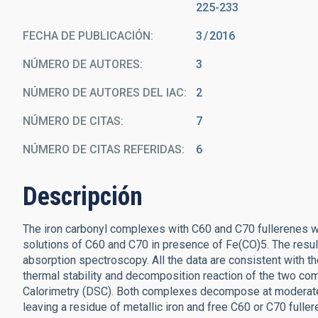
225-233
FECHA DE PUBLICACIÓN:
3
2016
NÚMERO DE AUTORES
3
NÚMERO DE AUTORES DEL IAC
2
NÚMERO DE CITAS
7
NÚMERO DE CITAS REFERIDAS
6
Descripción
The iron carbonyl complexes with C60 and C70 fullerenes we
solutions of C60 and C70 in presence of Fe(CO)5. The resu
absorption spectroscopy. All the data are consistent with t
thermal stability and decomposition reaction of the two c
Calorimetry (DSC). Both complexes decompose at moderate
leaving a residue of metallic iron and free C60 or C70 fulle