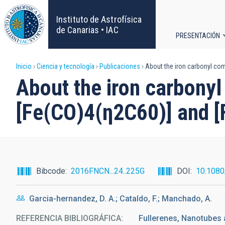
Pasar
al
Instituto de Astrofísica
contenido
de Canarias • IAC
PRESENTACIÓN
principal
Navega
Sobrescribir
Inicio
Ciencia y tecnología
Publicaciones
About the iron carbonyl com
principa
About the iron carbony
enlaces
[Fe(CO)4(η2C60)] and 
de
ayuda
a
Bibcode
2016FNCN...24..225G
DOI
10.108
la
Garcia-hernandez, D. A.; Cataldo, F.; Manchado, A.
navegación
REFERENCIA BIBLIOGRÁFICA
Fullerenes, Nanotubes a