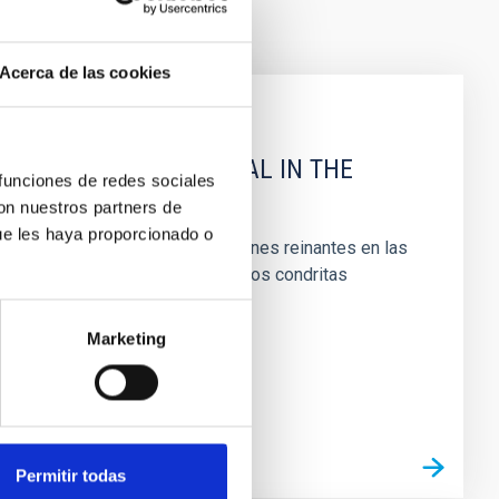
Acerca de las cookies
 OF PRIMITIVE MATERIAL IN THE
 funciones de redes sociales
con nuestros partners de
ue les haya proporcionado o
os ayuda a entender las condiciones reinantes en las
s similares a los de los meteoritos condritas
Marketing
Permitir todas