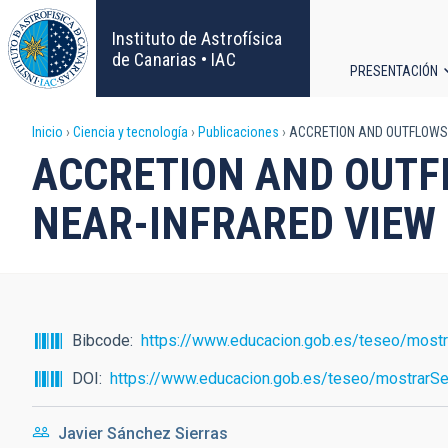
Pasar
al
Instituto de Astrofísica
contenido
de Canarias • IAC
PRESENTACIÓN
principal
Navega
Sobrescribir
Inicio
Ciencia y tecnología
Publicaciones
ACCRETION AND OUTFLOWS I
principa
ACCRETION AND OUTFL
enlaces
NEAR-INFRARED VIEW
de
ayuda
a
Bibcode
https://www.educacion.gob.es/teseo/mostr
la
DOI
https://www.educacion.gob.es/teseo/mostrarSe
navegación
Javier Sánchez Sierras