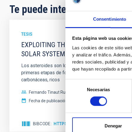
Te puede interesar
Consentimiento
TESIS
Esta página web usa cookie
EXPLOITING THE NEAR-ULTRAVIOLET A
Las cookies de este sitio we
SOLAR SYSTEM
y analizar el tráfico. Ademá
redes sociales, publicidad y
Los asteroides son los escombros resultantes de la fo
que hayan recopilado a parti
primeras etapas de formación de nuestro sistema plane
carbonáceas, ricos
Selección
Necesarias
de
Fernando Tinaut Ruano
consentimiento
Fecha de publicación:
6
2024
BIBCODE
HTTPS://WWW.EDUCACION.GOB.ES/T
Denegar