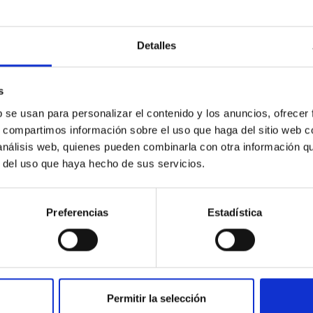
Detalles
s
S A DIAGNOSTIC TOOL FOR THE COMPOSITION
b se usan para personalizar el contenido y los anuncios, ofrecer
s, compartimos información sobre el uso que haga del sitio web 
 análisis web, quienes pueden combinarla con otra información q
rmación planetaria en el Sistema Solar, por lo que su estudio n
r del uso que haya hecho de sus servicios.
tario. De entre ellos, los primitivos son aquellos con espectro
Preferencias
Estadística
ESEO/MOSTRARSELECCION.DO
Permitir la selección