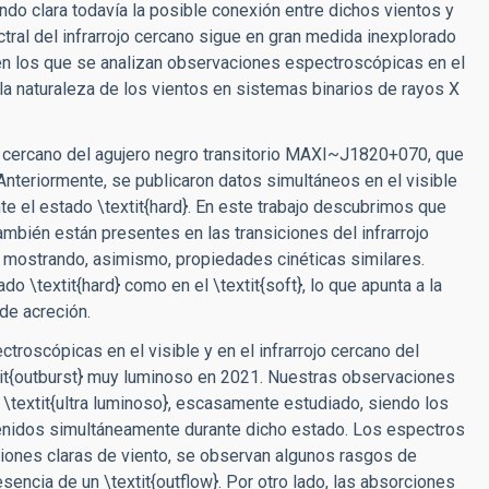
do clara todavía la posible conexión entre dichos vientos y
ral del infrarrojo cercano sigue en gran medida inexplorado
 en los que se analizan observaciones espectroscópicas en el
y la naturaleza de los vientos en sistemas binarios de rayos X
jo cercano del agujero negro transitorio MAXI~J1820+070, que
 Anteriormente, se publicaron datos simultáneos en el visible
te el estado \textit{hard}. En este trabajo descubrimos que
ambién están presentes en las transiciones del infrarrojo
e mostrando, asimismo, propiedades cinéticas similares.
o \textit{hard} como en el \textit{soft}, lo que apunta a la
de acreción.
roscópicas en el visible y en el infrarrojo cercano del
tit{outburst} muy luminoso en 2021. Nuestras observaciones
 \textit{ultra luminoso}, escasamente estudiado, siendo los
btenidos simultáneamente durante dicho estado. Los espectros
ciones claras de viento, se observan algunos rasgos de
esencia de un \textit{outflow}. Por otro lado, las absorciones