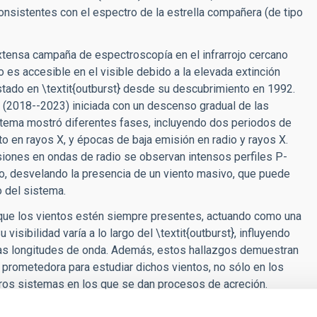
onsistentes con el espectro de la estrella compañera (de tipo
extensa campaña de espectroscopía en el infrarrojo cercano
 es accesible en el visible debido a la elevada extinción
 estado en \textit{outburst} desde su descubrimiento en 1992.
 (2018--2023) iniciada con un descenso gradual de las
istema mostró diferentes fases, incluyendo dos periodos de
 en rayos X, y épocas de baja emisión en radio y rayos X.
iones en ondas de radio se observan intensos perfiles P-
cano, desvelando la presencia de un viento masivo, que puede
 del sistema.
 que los vientos estén siempre presentes, actuando como una
isibilidad varía a lo largo del \textit{outburst}, influyendo
tas longitudes de onda. Además, estos hallazgos demuestran
a prometedora para estudiar dichos vientos, no sólo en los
tros sistemas en los que se dan procesos de acreción.