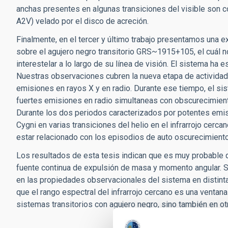
anchas presentes en algunas transiciones del visible son c
A2V) velado por el disco de acreción.
Finalmente, en el tercer y último trabajo presentamos una 
sobre el agujero negro transitorio GRS~1915+105, el cuál no
interestelar a lo largo de su línea de visión. El sistema ha
Nuestras observaciones cubren la nueva etapa de actividad
emisiones en rayos X y en radio. Durante ese tiempo, el s
fuertes emisiones en radio simultaneas con obscurecimiento
Durante los dos periodos caracterizados por potentes emis
Cygni en varias transiciones del helio en el infrarrojo cer
estar relacionado con los episodios de auto oscurecimiento
Los resultados de esta tesis indican que es muy probable
fuente continua de expulsión de masa y momento angular. Su v
en las propiedades observacionales del sistema en distin
que el rango espectral del infrarrojo cercano es una ventan
sistemas transitorios con agujero negro, sino también en o