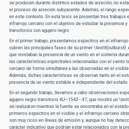
se producen durante distintos estados de acreción, no estan
el proceso de acreción subyacente. Además, el rango espect
en este contexto. En esta tesis se presentan tres trabajos
infrarrojo cercano con el objetivo de estudiar la presencia 
transitorios con agujero negro.
En el primer trabajo, presentamos espectros en el infrarro
cubren las principales fases de su primer \textit{outburst}.
que revelaban la presencia de un viento en el sistema duran
las características espectrales relacionadas con el viento t
cercano de forma simultánea a las observadas en el visibl
Además, dichas características se observan tanto en el estad
presencia de un viento estable e independiente del estado 
En el segundo trabajo, llevamos a cabo observaciones espect
agujero negro transitorio 4U~1543--47, que mostró un \tex
se realizaron mientras la fuente se encontraba en el estado
primeros espectros en el visible y el infrarrojo cercano o
son muy ricos en líneas de emisión y, aunque no hay detec
carácter indicativo que podrían estar relacionados con la pr