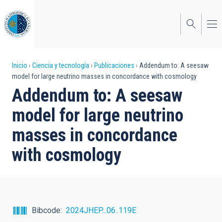
Pasar
al
contenido
principal
Sobrescribir
Inicio
Ciencia y tecnología
Publicaciones
Addendum to: A seesaw
model for large neutrino masses in concordance with cosmology
enlaces
Addendum to: A seesaw
de
model for large neutrino
ayuda
masses in concordance
a
with cosmology
la
navegación
Bibcode
2024JHEP...06..119E