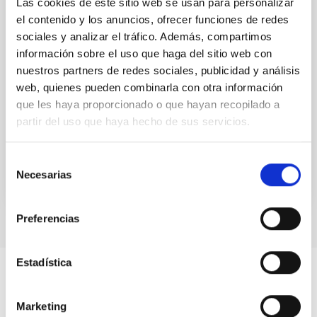
Bar ages derived for the first time in
Las cookies de este sitio web se usan para personalizar
nearby galaxies: Insights into secular
el contenido y los anuncios, ofrecer funciones de redes
sociales y analizar el tráfico. Además, compartimos
evolution from the TIMER sample
información sobre el uso que haga del sitio web con
(Corrigendum)
nuestros partners de redes sociales, publicidad y análisis
de Sá-Freitas, Camila et al.
web, quienes pueden combinarla con otra información
Fecha de publicación:
12
2025
que les haya proporcionado o que hayan recopilado a
partir del uso que haya hecho de sus servicios.
BIBCODE
2025A&A...704C...1D
Selección
Necesarias
de
NÚMERO DE CITAS
0
consentimiento
Preferencias
Estadística
Marketing