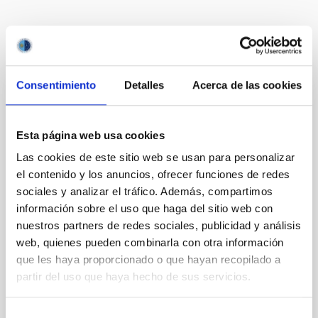
Te puede interesar
Consentimiento
Detalles
Acerca de las cookies
CON ÁRBITRO
The impact of star formation histories on
Esta página web usa cookies
the inner dark matter density slopes of
Las cookies de este sitio web se usan para personalizar
galaxies
el contenido y los anuncios, ofrecer funciones de redes
Aims. We aim to investigate the connection between
sociales y analizar el tráfico. Además, compartimos
star formation histories (SFHs) and the inner dark
información sobre el uso que haga del sitio web con
matter density profiles of simulated galaxies. In
nuestros partners de redes sociales, publicidad y análisis
particular, we tested whether the burstiness and
web, quienes pueden combinarla con otra información
temporal distribution of star formation influence the
que les haya proporcionado o que hayan recopilado a
formation of cored versus cuspy dark matter profiles.
partir del uso que haya hecho de sus servicios.
Methods. We homogeneously analysed
Sarrato-Alós, J. et al.
Selección