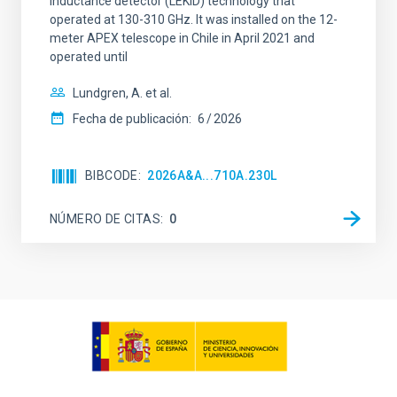
inductance detector (LEKID) technology that
operated at 130-310 GHz. It was installed on the 12-
meter APEX telescope in Chile in April 2021 and
operated until
Lundgren, A. et al.
Fecha de publicación:
6
2026
BIBCODE
2026A&A...710A.230L
NÚMERO DE CITAS
0