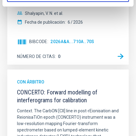
sky background level
Shalyapin, V. N. et al.
Fecha de publicación:
6
2026
BIBCODE
2026A&A...710A..70S
NÚMERO DE CITAS
0
CON ÁRBITRO
CONCERTO: Forward modelling of
interferograms for calibration
Context. The CarbON [CII] line in post-rEionisation and
ReionisaTiOn epoch (CONCERTO) instrument was a
low-resolution mapping Fourier-transform
spectrometer based on lumped-element kinetic