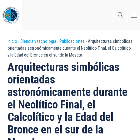
Pasar
al
contenido
principal
Sobrescribir
Inicio
Ciencia y tecnología
Publicaciones
Arquitecturas simbólicas
orientadas astronómicamente durante el Neolítico Final, el Calcolítico
enlaces
y la Edad del Bronce en el sur de la Meseta
de
Arquitecturas simbólicas
ayuda
orientadas
a
astronómicamente durante
la
el Neolítico Final, el
navegación
Calcolítico y la Edad del
Bronce en el sur de la