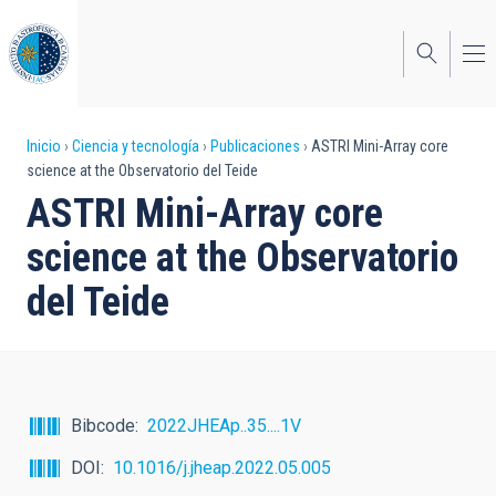
Pasar
al
contenido
principal
Sobrescribir
Inicio
Ciencia y tecnología
Publicaciones
ASTRI Mini-Array core
science at the Observatorio del Teide
enlaces
ASTRI Mini-Array core
de
science at the Observatorio
ayuda
del Teide
a
la
navegación
Bibcode
2022JHEAp..35....1V
DOI
10.1016/j.jheap.2022.05.005