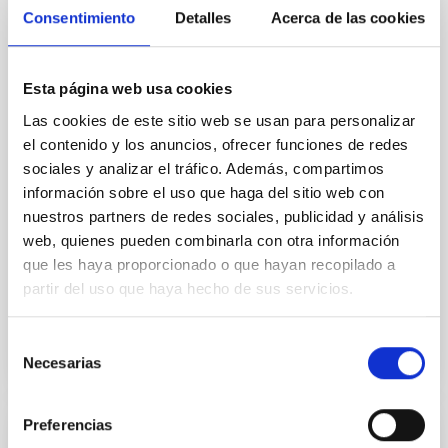
Core Scales
Consentimiento
Detalles
Acerca de las cookies
In a magnetically dominated model of star formation,
we expect to see alignments between the magnetic
Esta página web usa cookies
field orientation of star-forming dense cores and the
cloud-scale magnetic field. A. Pandhi et al. showed
Las cookies de este sitio web se usan para personalizar
instead, however, that the orientation of cores and
el contenido y los anuncios, ofrecer funciones de redes
their angular momentum vectors appear random
sociales y analizar el tráfico. Además, compartimos
with respect to the larger-scale magnetic
información sobre el uso que haga del sitio web con
nuestros partners de redes sociales, publicidad y análisis
Yin, Sean et al.
web, quienes pueden combinarla con otra información
Fecha de publicación:
5
2026
que les haya proporcionado o que hayan recopilado a
partir del uso que haya hecho de sus servicios.
BIBCODE
2026APJ..1003...83Y
Selección
NÚMERO DE CITAS
0
Necesarias
de
consentimiento
Preferencias
CON ÁRBITRO