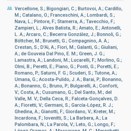
Vercellone, S.; Bigongiari, C.; Burtovoi, A.; Cardillo,
M.; Catalano, O.; Franceschini, A.; Lombardi, S.;
Nava, L.; Pintore, F.; Stamerra, A.; Tavecchio, F.;
Zampieri, L.; Alves Batista, R.; Amato, E.; Antonelli,
L. A.; Arcaro, C.; Becerra González, J.; Bonnoli, G.;
Böttcher, M.; Brunetti, G.; Compagnino, A. A.;
Crestan, S.; D'Aì, A.; Fiori, M.; Galanti, G.; Giuliani,
A.; de Gouveia Dal Pino, E. M.; Green, J. G.;
Lamastra, A.; Landoni, M.; Lucarelli, F.; Morlino, G.;
Olmi, B.; Peretti, E.; Piano, G.; Ponti, G.; Poretti, E.;
Romano, P.; Saturni, F. G.; Scuderi, S.; Tutone, A.;
Umana, G.; Acosta-Pulido, J. A.; Barai, P.; Bonanno,
A.; Bonanno, G.; Bruno, P.; Bulgarelli, A.; Conforti,
V.; Costa, A.; Cusumano, G.; Del Santo, M.; del
Valle, M. V.; Della Ceca, R.; Falceta-Gonçalves, D.
A.; Fioretti, V.; Germani, S.; García-López, R. J.;
Ghedina, A.; Gianotti, F.; Giordano, V.; Kreter, M.;
Incardona, F.; Iovenitti, S.; La Barbera, A.; La
Palombara, N.; La Parola, V.; Leto, G.; Longo, F.;
López-Oramas, A.; Maccarone, M. C.; Mereghetti,