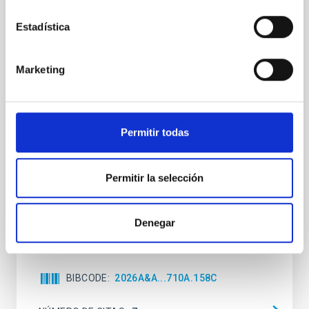
Clues to inside-out quenching in quiescent
Estadística
galaxies at 1.2 ≲ z ≲ 2.2: Age, Fe-, and
Mg-abundance gradients from JWST-
Marketing
SUSPENSE
Spatially resolved stellar populations of massive
quiescent galaxies at cosmic noon provide powerful
insights into star-formation quenching and stellar
Permitir todas
mass assembly mechanisms. Previous photometric
studies have revealed that the cores of these
galaxies are redder than their outskirts. However,
Permitir la selección
spectroscopy is needed to break the age-metallicity
Cheng, Chloe M. et al.
Denegar
Fecha de publicación:
6
2026
BIBCODE
2026A&A...710A.158C