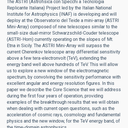
The ASTRI (Astrofisica con Specchi a Tecnologia
Replicante Italiana) Project led by the Italian National
Institute for Astrophysics (INAF) is developing and will
deploy at the Observatorio del Teide a mini-array (ASTRI
Mini-Array) composed of nine telescopes similar to the
small-size dual-mirror Schwarzschild-Couder telescope
(ASTRI-Horn) currently operating on the slopes of Mt.
Etna in Sicily. The ASTRI Mini-Array will surpass the
current Cherenkov telescope array differential sensitivity
above a few tera-electronvolt (TeV), extending the
energy band well above hundreds of TeV. This will allow
us to explore a new window of the electromagnetic
spectrum, by convolving the sensitivity performance with
excellent angular and energy resolution figures. In this
paper we describe the Core Science that we will address
during the first four years of operation, providing
examples of the breakthrough results that we will obtain
when dealing with current open questions, such as the
acceleration of cosmic rays, cosmology and fundamental
physics and the new window, for the TeV energy band, of
the time-domain astrophysics.