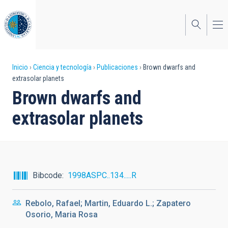
Pasar
al
contenido
principal
Sobrescribir
Inicio
Ciencia y tecnología
Publicaciones
Brown dwarfs and
extrasolar planets
enlaces
Brown dwarfs and
de
extrasolar planets
ayuda
a
la
navegación
Bibcode
1998ASPC..134.....R
Rebolo, Rafael; Martin, Eduardo L.; Zapatero
Osorio, Maria Rosa