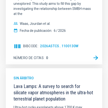
unexplored. This study aims to fill this gap by
investigating the relationship between SMBH mass
at the
Waas, Jourdan et al.
Fecha de publicación:
6
2026
BIBCODE
2026ASTCS..1100130W
NÚMERO DE CITAS
0
SIN ÁRBITRO
Lava Lamps: A survey to search for
silicate vapor atmospheres in the ultra-hot
terrestrial planet population
Ultra-hot rocky exoplanets above 1700 K may