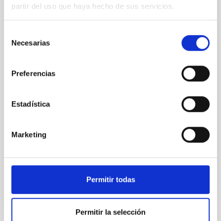
partir del uso que haya hecho de sus servicios.
The JWST Arcana Sample
Elemental composition is an essential factor in the
Selección
chemistry of planetary and brown dwarf
Necesarias
de
atmospheres; however, the majority of low-
consentimiento
temperature objects near the Sun have nearly
indistinguishable abundance patterns. In this talk, I
Preferencias
will review some of the key findings of the JWST
Cycle 3 "Arcana of the Ancients" program, which
obtained NIRSpec and
Estadística
Burgasser, Adam et al.
Marketing
Fecha de publicación:
6
2026
BIBCODE
2026ASTCS..1110204B
Permitir todas
NÚMERO DE CITAS
0
Permitir la selección