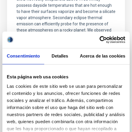
possess dayside temperatures that are hot enough
to have their surfaces vaporize and become a silicate
vapor atmosphere. Secondary eclipse thermal
emission can efficiently probe for the presence of
these atmospheres on a rocky planet. We observed
single JWST MIRI/LRS secondary eclipses for 10
ultra-hot
Smith, Cole et al.
Consentimiento
Detalles
Acerca de las cookies
Fecha de publicación:
6
2026
Esta página web usa cookies
BIBCODE
2026ASTCS..1160088S
Las cookies de este sitio web se usan para personalizar
el contenido y los anuncios, ofrecer funciones de redes
NÚMERO DE CITAS
0
sociales y analizar el tráfico. Además, compartimos
información sobre el uso que haga del sitio web con
nuestros partners de redes sociales, publicidad y análisis
SIN ÁRBITRO
web, quienes pueden combinarla con otra información
que les haya proporcionado o que hayan recopilado a
Chemistry in Metal-Diverse Atmospheres: