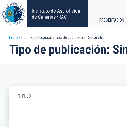
Pasar
al
Instituto de Astrofísica
contenido
de Canarias • IAC
PRESENTACIÓN
principal
Navega
Sobrescribir
Inicio
Tipo de publicacion
Tipo de publicación: Sin árbitro
principa
Tipo de publicación: Sin
enlaces
de
ayuda
a
TÍTULO
la
navegación