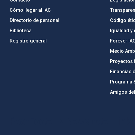
Cómo llegar al IAC
Transparen
Directorio de personal
Código étic
Biblioteca
Igualdad y 
Registro general
Forever IA
Medio Ambi
Proyectos i
Financiaci
Programa 
Amigos del
PostFooter > Newsletter link