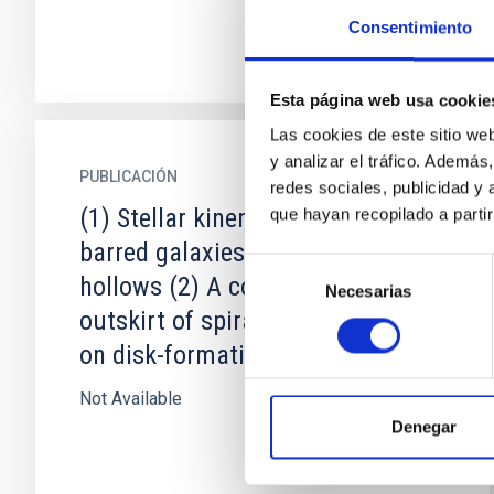
Consentimiento
Esta página web usa cookie
Las cookies de este sitio we
y analizar el tráfico. Ademá
PUBLICACIÓN
redes sociales, publicidad y
(1) Stellar kinematics in double-
que hayan recopilado a parti
barred galaxies: the sigma-
Selección
hollows (2) A colorful view on the
Necesarias
de
outskirt of spiral galaxies: clues
consentimiento
on disk-formation scenarios
Not Available
Denegar