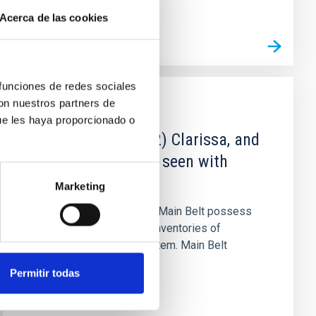
Acerca de las cookies
 funciones de redes sociales
con nuestros partners de
PUBLICACIÓN
ue les haya proporcionado o
(163) Erigone, (302) Clarissa, and
(752) Sulamitis as seen with
JWST's NIRSpec
Marketing
Primitive asteroids in the Main Belt possess
one of the most pristine inventories of
materials in the Solar System. Main Belt
primitive asteroids are...
Permitir todas