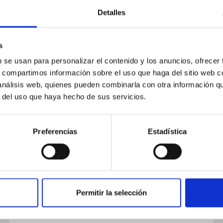
Detalles
s
b se usan para personalizar el contenido y los anuncios, ofrecer
s, compartimos información sobre el uso que haga del sitio web 
PUBLICACIÓN
 análisis web, quienes pueden combinarla con otra información q
(1) The effect of magnetic fields
r del uso que haya hecho de sus servicios.
on solar abundance
determinations (2) The solar
Preferencias
Estadística
photosphere in 3D. This time
from observations
Not Available
Permitir la selección