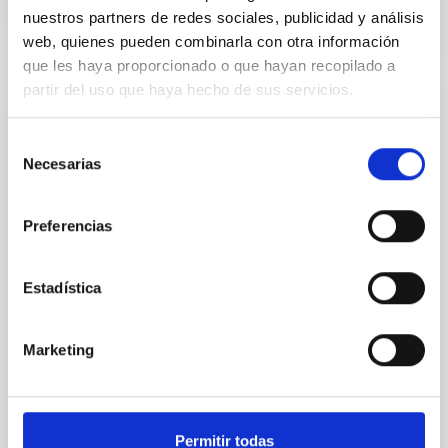
nuestros partners de redes sociales, publicidad y análisis
NÚMERO DE CITAS
0
web, quienes pueden combinarla con otra información
que les haya proporcionado o que hayan recopilado a
partir del uso que haya hecho de sus servicios.
SIN ÁRBITRO
Selección
The impact of Active Galactic Nuclei on
Necesarias
de
Habitable Worlds
consentimiento
While the influence of supermassive black hole
Preferencias
(SMBH) activity on habitability has garnered
attention, the specific effects of active galactic nuclei
(AGN) winds, particularly ultrafast outflows (UFOs),
Estadística
on planetary atmospheres remain largely
unexplored. This study aims to fill this gap by
investigating the relationship between SMBH mass
Marketing
at the
Waas, Jourdan et al.
Fecha de publicación:
6
2026
Permitir todas