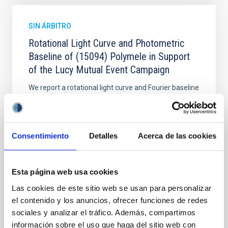
SIN ÁRBITRO
Rotational Light Curve and Photometric
Baseline of (15094) Polymele in Support
of the Lucy Mutual Event Campaign
We report a rotational light curve and Fourier baseline
model for the Jupiter Trojan (15094) Polymele, a
primary target of the NASA Lucy mission, obtained
on 2026 May 19─20 and May 21─22 UT with the
Two-meter Twin Telescope (TTT). Phase-Dispersion
Consentimiento
Detalles
Acerca de las cookies
Minimization over the combined two-night dataset
yields P rot = 5.762 ± 0.051 hr and a peak-to-peak
Esta página web usa cookies
Alarcon, Miguel R. et al.
Fecha de publicación:
5
2026
Las cookies de este sitio web se usan para personalizar
el contenido y los anuncios, ofrecer funciones de redes
sociales y analizar el tráfico. Además, compartimos
BIBCODE
2026RNAAS..10..143A
información sobre el uso que haga del sitio web con