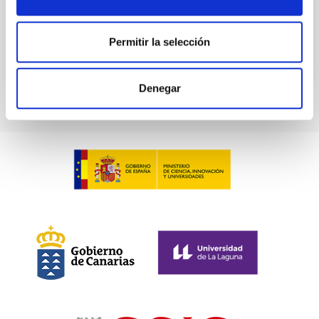
BIBCODE
2026ASTCS..1100130W
Permitir la selección
NÚMERO DE CITAS
0
Denegar