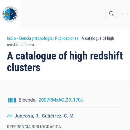
Pasar
al
contenido
principal
Sobrescribir
Inicio
Ciencia y tecnología
Publicaciones
A catalogue of high
redshift clusters
enlaces
A catalogue of high redshift
de
clusters
ayuda
a
la
navegación
Bibcode
2007RMxAC..29..170J
Juncosa, R.; Gutiérrez, C. M.
REFERENCIA BIBLIOGRÁFICA