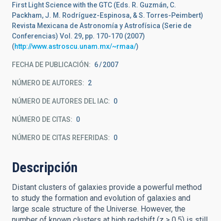
First Light Science with the GTC (Eds. R. Guzmán, C.
Packham, J. M. Rodríguez-Espinosa, & S. Torres-Peimbert)
Revista Mexicana de Astronomía y Astrofísica (Serie de
Conferencias) Vol. 29, pp. 170-170 (2007)
(
http://www.astroscu.unam.mx/~rmaa/
)
FECHA DE PUBLICACIÓN:
6
2007
NÚMERO DE AUTORES
2
NÚMERO DE AUTORES DEL IAC
0
NÚMERO DE CITAS
0
NÚMERO DE CITAS REFERIDAS
0
Descripción
Distant clusters of galaxies provide a powerful method
to study the formation and evolution of galaxies and
large scale structure of the Universe. However, the
number of known clusters at high redshift (z > 0.5) is still