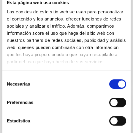
Esta página web usa cookies
was significantly altered by a close Saturn encounter
Las cookies de este sitio web se usan para personalizar
in 1992. Gemini-N Gemini Multi-Object Spectrograph
optical images likely captured the first views of
el contenido y los anuncios, ofrecer funciones de redes
450P's inactive nucleus, indicating a relatively
sociales y analizar el tráfico. Además, compartimos
información sobre el uso que haga del sitio web con
Schambeau, Charles A. et al.
nuestros partners de redes sociales, publicidad y análisis
Fecha de publicación:
6
2026
web, quienes pueden combinarla con otra información
que les haya proporcionado o que hayan recopilado a
partir del uso que haya hecho de sus servicios.
BIBCODE
2026PSJ.....7..137S
Selección
NÚMERO DE CITAS
0
Necesarias
de
consentimiento
Preferencias
CON ÁRBITRO
Carbonates in Ryugu and Bennu with
MicrOmega: Insights into Aqueous
Estadística
Alteration on Primitive Asteroids