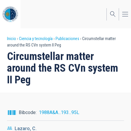
Pasar
al
contenido
principal
Sobrescribir
Inicio
Ciencia y tecnología
Publicaciones
Circumstellar matter
around the RS CVn system II Peg
enlaces
Circumstellar matter
de
around the RS CVn system
ayuda
II Peg
a
la
navegación
Bibcode
1988A&A...193...95L
Lazaro, C.