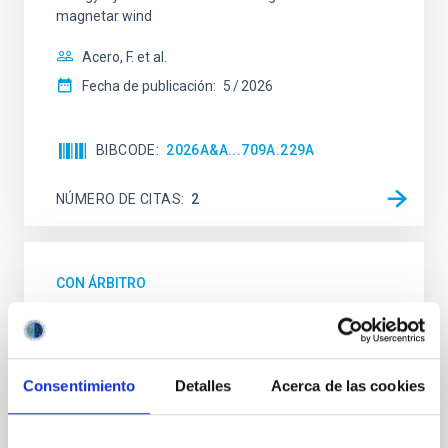
magnetar wind
Acero, F. et al.
Fecha de publicación:
5
2026
BIBCODE
2026A&A...709A.229A
NÚMERO DE CITAS
2
CON ÁRBITRO
JWST and Gemini Observations of the
Active Centaur 450P/LONEOS: Nucleus
and Coma Characterizations
Consentimiento
Detalles
Acerca de las cookies
Between 2019 and 2024, we used the Gemini-N and
JWST observatories to conduct a detailed case study
of the active Centaur 450P/LONEOS, whose orbit