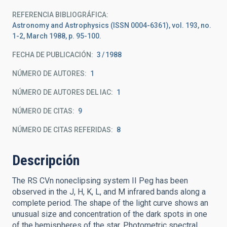
REFERENCIA BIBLIOGRÁFICA
Astronomy and Astrophysics (ISSN 0004-6361), vol. 193, no.
1-2, March 1988, p. 95-100.
FECHA DE PUBLICACIÓN:
3
1988
NÚMERO DE AUTORES
1
NÚMERO DE AUTORES DEL IAC
1
NÚMERO DE CITAS
9
NÚMERO DE CITAS REFERIDAS
8
Descripción
The RS CVn noneclipsing system II Peg has been
observed in the J, H, K, L, and M infrared bands along a
complete period. The shape of the light curve shows an
unusual size and concentration of the dark spots in one
of the hemispheres of the star. Photometric spectral