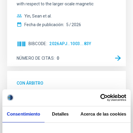
with respect to the larger-scale magnetic
Yin, Sean et al.
Fecha de publicación:
5
2026
BIBCODE
2026APJ..1003...83Y
NÚMERO DE CITAS
0
CON ÁRBITRO
Clues to inside-out quenching in quiescent
galaxies at 1.2 ≲ z ≲ 2.2: Age, Fe-, and
Mg-abundance gradients from JWST-
Consentimiento
Detalles
Acerca de las cookies
SUSPENSE
Spatially resolved stellar populations of massive