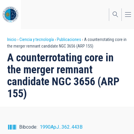
Pasar
al
contenido
principal
Sobrescribir
Inicio
Ciencia y tecnología
Publicaciones
A counterrotating core in
the merger remnant candidate NGC 3656 (ARP 155)
enlaces
A counterrotating core in
de
the merger remnant
ayuda
candidate NGC 3656 (ARP
a
155)
la
navegación
Bibcode
1990ApJ...362..443B