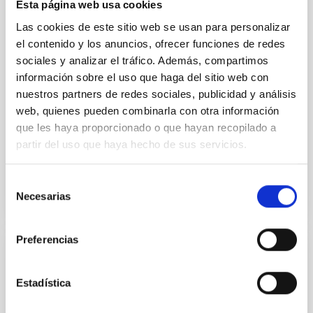
quiescent galaxies at cosmic noon provide powerful
Esta página web usa cookies
insights into star-formation quenching and stellar
Las cookies de este sitio web se usan para personalizar
mass assembly mechanisms. Previous photometric
el contenido y los anuncios, ofrecer funciones de redes
studies have revealed that the cores of these
galaxies are redder than their outskirts. However,
sociales y analizar el tráfico. Además, compartimos
spectroscopy is needed to break the age-metallicity
información sobre el uso que haga del sitio web con
nuestros partners de redes sociales, publicidad y análisis
Cheng, Chloe M. et al.
web, quienes pueden combinarla con otra información
Fecha de publicación:
6
2026
que les haya proporcionado o que hayan recopilado a
partir del uso que haya hecho de sus servicios.
BIBCODE
2026A&A...710A.158C
Selección
Necesarias
de
NÚMERO DE CITAS
7
consentimiento
Preferencias
CON ÁRBITRO
An adolescent and near-resonant planetary
Estadística
system near the end of photoevaporation