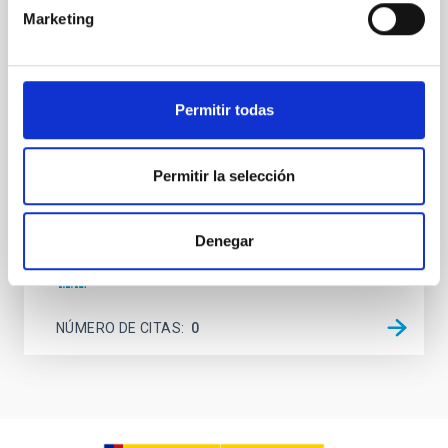
Marketing
Young exoplanets provide vital insights into the early
dynamical and atmospheric evolution of planetary
systems. Many multi-planet systems younger than
100 Myr exhibit mean-motion resonances, probably
established through convergent disk migration. Over
Permitir todas
time, however, these resonant chains are often
disrupted, mirroring the Nice model proposed for
Permitir la selección
Wang, Mu-Tian et al.
Fecha de publicación:
6
2026
Denegar
BIBCODE
2026NATAS..10..818W
NÚMERO DE CITAS
0