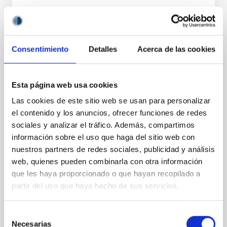
NÚMERO DE CITAS
0
Consentimiento
Detalles
Acerca de las cookies
CON ÁRBITRO
CONCERTO: Forward modelling of
Esta página web usa cookies
interferograms for calibration
Las cookies de este sitio web se usan para personalizar
Context. The CarbON [CII] line in post-rEionisation and
el contenido y los anuncios, ofrecer funciones de redes
ReionisaTiOn epoch (CONCERTO) instrument was a
sociales y analizar el tráfico. Además, compartimos
low-resolution mapping Fourier-transform
spectrometer based on lumped-element kinetic
información sobre el uso que haga del sitio web con
inductance detector (LEKID) technology that
nuestros partners de redes sociales, publicidad y análisis
operated at 130-310 GHz. It was installed on the 12-
web, quienes pueden combinarla con otra información
meter APEX telescope in Chile in April 2021 and
que les haya proporcionado o que hayan recopilado a
operated until
partir del uso que haya hecho de sus servicios.
Lundgren, A. et al.
Selección
Fecha de publicación:
6
2026
Necesarias
de