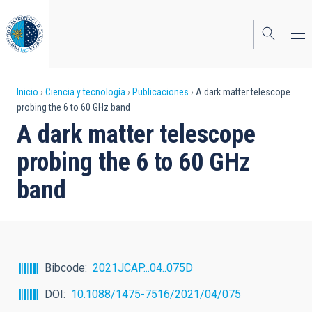
Pasar
al
contenido
principal
Sobrescribir
Inicio
Ciencia y tecnología
Publicaciones
A dark matter telescope
probing the 6 to 60 GHz band
enlaces
A dark matter telescope
de
probing the 6 to 60 GHz
ayuda
band
a
la
navegación
Bibcode
2021JCAP...04..075D
DOI
10.1088/1475-7516/2021/04/075