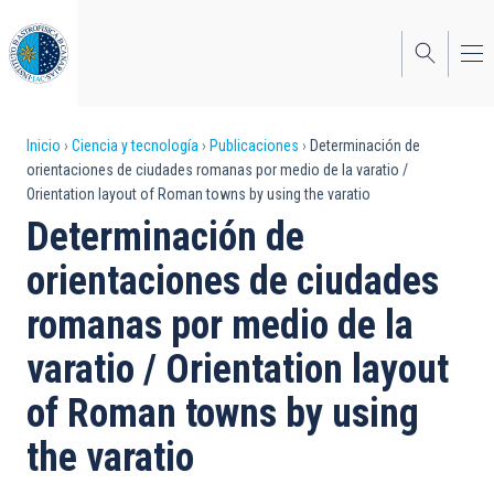
Pasar
al
contenido
principal
Sobrescribir
Inicio
Ciencia y tecnología
Publicaciones
Determinación de
orientaciones de ciudades romanas por medio de la varatio /
enlaces
Orientation layout of Roman towns by using the varatio
de
Determinación de
ayuda
orientaciones de ciudades
a
romanas por medio de la
la
varatio / Orientation layout
navegación
of Roman towns by using
the varatio