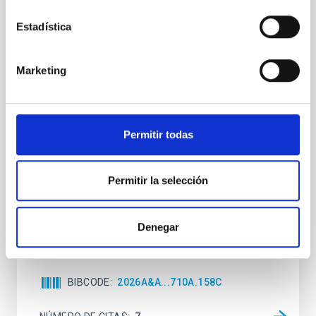
Clues to inside-out quenching in quiescent
Estadística
galaxies at 1.2 ≲ z ≲ 2.2: Age, Fe-, and
Mg-abundance gradients from JWST-
Marketing
SUSPENSE
Spatially resolved stellar populations of massive
quiescent galaxies at cosmic noon provide powerful
insights into star-formation quenching and stellar
Permitir todas
mass assembly mechanisms. Previous photometric
studies have revealed that the cores of these
galaxies are redder than their outskirts. However,
Permitir la selección
spectroscopy is needed to break the age-metallicity
Cheng, Chloe M. et al.
Denegar
Fecha de publicación:
6
2026
BIBCODE
2026A&A...710A.158C