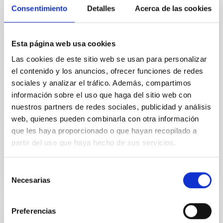
Core Scales
Consentimiento
Detalles
Acerca de las cookies
In a magnetically dominated model of star formation,
we expect to see alignments between the magnetic
Esta página web usa cookies
field orientation of star-forming dense cores and the
cloud-scale magnetic field. A. Pandhi et al. showed
Las cookies de este sitio web se usan para personalizar
instead, however, that the orientation of cores and
el contenido y los anuncios, ofrecer funciones de redes
their angular momentum vectors appear random
sociales y analizar el tráfico. Además, compartimos
with respect to the larger-scale magnetic
información sobre el uso que haga del sitio web con
nuestros partners de redes sociales, publicidad y análisis
Yin, Sean et al.
web, quienes pueden combinarla con otra información
Fecha de publicación:
5
2026
que les haya proporcionado o que hayan recopilado a
partir del uso que haya hecho de sus servicios.
BIBCODE
2026APJ..1003...83Y
Selección
NÚMERO DE CITAS
0
Necesarias
de
consentimiento
Preferencias
CON ÁRBITRO