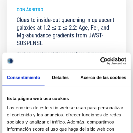
CON ÁRBITRO
Clues to inside-out quenching in quiescent
galaxies at 1.2 ≲ z ≲ 2.2: Age, Fe-, and
Mg-abundance gradients from JWST-
SUSPENSE
Spatially resolved stellar populations of massive
quiescent galaxies at cosmic noon provide powerful
insights into star-formation quenching and stellar
mass assembly mechanisms. Previous photometric
Consentimiento
Detalles
Acerca de las cookies
studies have revealed that the cores of these
galaxies are redder than their outskirts. However,
spectroscopy is needed to break the age-metallicity
Esta página web usa cookies
Cheng, Chloe M. et al.
Las cookies de este sitio web se usan para personalizar
Fecha de publicación:
6
2026
el contenido y los anuncios, ofrecer funciones de redes
sociales y analizar el tráfico. Además, compartimos
información sobre el uso que haga del sitio web con
BIBCODE
2026A&A...710A.158C