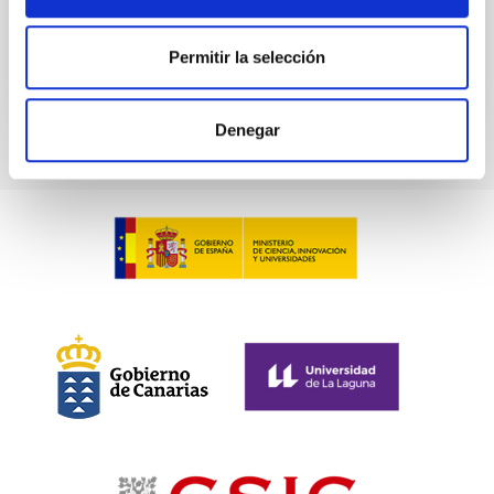
BIBCODE
2026NATAS..10..818W
Permitir la selección
NÚMERO DE CITAS
0
Denegar