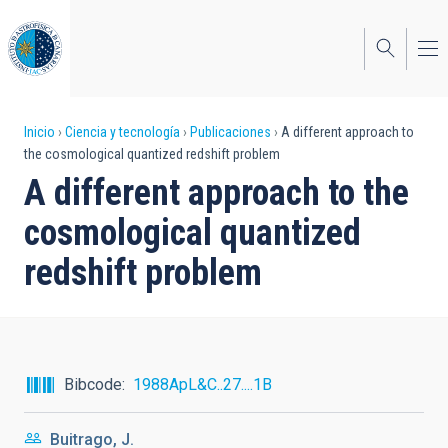
Pasar
al
contenido
principal
Sobrescribir
Inicio
Ciencia y tecnología
Publicaciones
A different approach to
the cosmological quantized redshift problem
enlaces
A different approach to the
de
cosmological quantized
ayuda
redshift problem
a
la
navegación
Bibcode
1988ApL&C..27....1B
Buitrago, J.