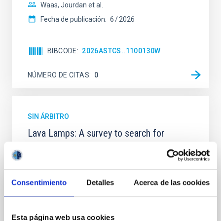
Waas, Jourdan et al.
Fecha de publicación:
6
2026
BIBCODE
2026ASTCS..1100130W
NÚMERO DE CITAS
0
SIN ÁRBITRO
Lava Lamps: A survey to search for
silicate vapor atmospheres in the ultra-hot
terrestrial planet population
Ultra-hot rocky exoplanets above 1700 K may
Consentimiento
Detalles
Acerca de las cookies
possess dayside temperatures that are hot enough
to have their surfaces vaporize and become a silicate
vapor atmosphere. Secondary eclipse thermal
Esta página web usa cookies
emission can efficiently probe for the presence of