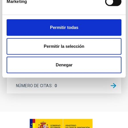
Marketing
atmospheres; however, the majority of low-
temperature objects near the Sun have nearly
indistinguishable abundance patterns. In this talk, I
will review some of the key findings of the JWST
Permitir todas
Cycle 3 "Arcana of the Ancients" program, which
obtained NIRSpec and
Burgasser, Adam et al.
Permitir la selección
Fecha de publicación:
6
2026
Denegar
BIBCODE
2026ASTCS..1110204B
NÚMERO DE CITAS
0