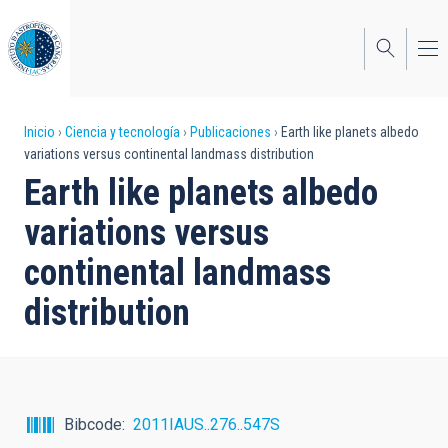
Pasar
al
contenido
principal
Sobrescribir
Inicio
Ciencia y tecnología
Publicaciones
Earth like planets albedo
variations versus continental landmass distribution
enlaces
Earth like planets albedo
de
variations versus
ayuda
continental landmass
a
distribution
la
navegación
Bibcode
2011IAUS..276..547S