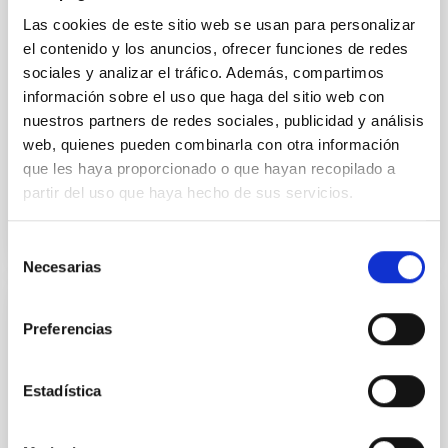
these atmospheres on a rocky planet. We observed
Las cookies de este sitio web se usan para personalizar
single JWST MIRI/LRS secondary eclipses for 10
el contenido y los anuncios, ofrecer funciones de redes
ultra-hot
sociales y analizar el tráfico. Además, compartimos
información sobre el uso que haga del sitio web con
Smith, Cole et al.
nuestros partners de redes sociales, publicidad y análisis
Fecha de publicación:
6
2026
web, quienes pueden combinarla con otra información
que les haya proporcionado o que hayan recopilado a
BIBCODE
2026ASTCS..1160088S
partir del uso que haya hecho de sus servicios.
NÚMERO DE CITAS
0
Selección
Necesarias
de
consentimiento
SIN ÁRBITRO
Preferencias
Chemistry in Metal-Diverse Atmospheres:
The JWST Arcana Sample
Estadística
Elemental composition is an essential factor in the
chemistry of planetary and brown dwarf