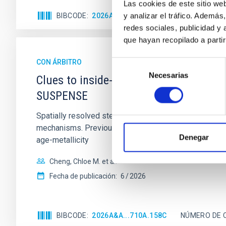
Las cookies de este sitio we
y analizar el tráfico. Ademá
BIBCODE
2026APJ..1003...83Y
NÚMERO DE C
redes sociales, publicidad y
que hayan recopilado a parti
CON ÁRBITRO
Selección
Necesarias
de
Clues to inside-out quenching in quie
consentimiento
SUSPENSE
Spatially resolved stellar populations of massive qu
mechanisms. Previous photometric studies have reveal
Denegar
age-metallicity
Cheng, Chloe M. et al.
Fecha de publicación:
6
2026
BIBCODE
2026A&A...710A.158C
NÚMERO DE 