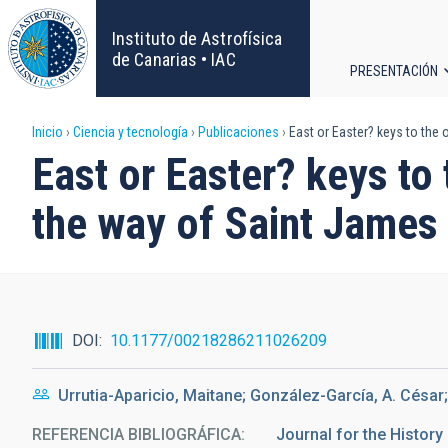
Pasar
al
Instituto de Astrofísica
contenido
de Canarias • IAC
PRESENTACIÓN
principal
Navega
Sobrescribir
Inicio
Ciencia y tecnología
Publicaciones
East or Easter? keys to the
principa
East or Easter? keys t
enlaces
the way of Saint James
de
ayuda
a
DOI
10.1177/00218286211026209
la
Urrutia-Aparicio, Maitane; González-García, A. César
navegación
REFERENCIA BIBLIOGRÁFICA
Journal for the Histor