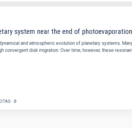
etary system near the end of photoevaporatio
ly dynamical and atmospheric evolution of planetary systems. Ma
 convergent disk migration. Over time, however, these resonant 
CITAS
0