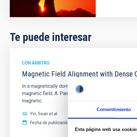
Te puede interesar
CON ÁRBITRO
Magnetic Field Alignment with Dense C
In a magnetically dominated model of star formation,
magnetic field. A. Pandhi et al. showed instead, howe
magnetic
Consentimiento
Yin, Sean et al.
Fecha de publicación:
5
2026
Esta página web usa cookie