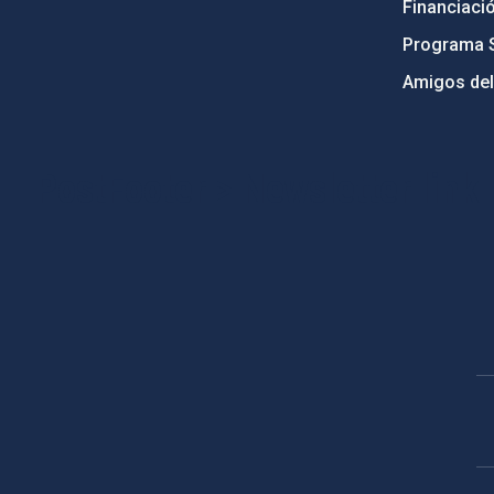
Financiaci
Programa 
Amigos del
PostFooter > Newsletter link