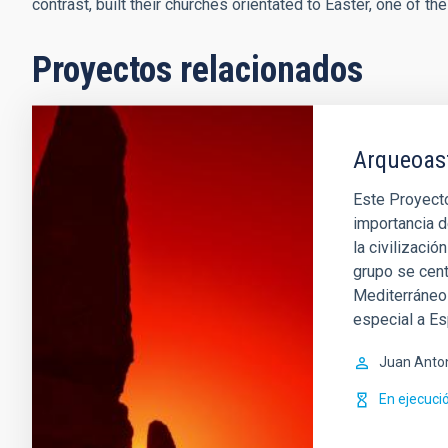
contrast, built their churches orientated to Easter, one of th
Proyectos relacionados
Arqueoas
Este Proyecto
importancia d
la civilizació
grupo se cent
Mediterráneo 
especial a E
Juan Anto
En ejecuci