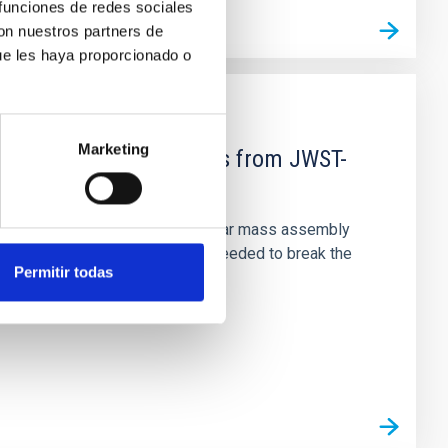
 funciones de redes sociales
con nuestros partners de
ue les haya proporcionado o
Marketing
d Mg-abundance gradients from JWST-
star-formation quenching and stellar mass assembly
irts. However, spectroscopy is needed to break the
Permitir todas