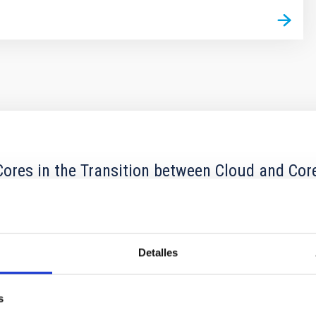
ores in the Transition between Cloud and Cor
 we expect to see alignments between the magnetic field orienta
ver, that the orientation of cores and their angular momentum vec
Detalles
s