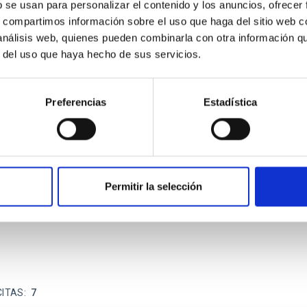
b se usan para personalizar el contenido y los anuncios, ofrecer
s, compartimos información sobre el uso que haga del sitio web 
ITAS
0
 análisis web, quienes pueden combinarla con otra información q
r del uso que haya hecho de sus servicios.
Preferencias
Estadística
scent galaxies at 1.2 ≲ z ≲ 2.2: Age, Fe-, an
iescent galaxies at cosmic noon provide powerful insights into 
ed that the cores of these galaxies are redder than their outsk
Permitir la selección
CITAS
7