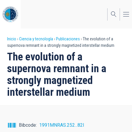
Pasar
al
contenido
principal
Sobrescribir
Inicio
Ciencia y tecnología
Publicaciones
The evolution of a
supernova remnant in a strongly magnetized interstellar medium
enlaces
The evolution of a
de
supernova remnant in a
ayuda
strongly magnetized
a
interstellar medium
la
navegación
Bibcode
1991MNRAS.252...82I