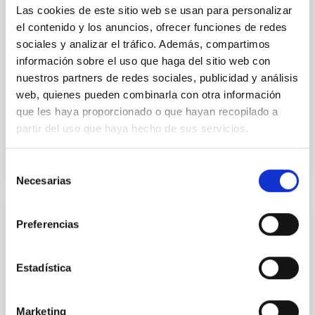
Las cookies de este sitio web se usan para personalizar
studies have revealed that the cores of these
galaxies are redder than their outskirts. However,
el contenido y los anuncios, ofrecer funciones de redes
spectroscopy is needed to break the age-metallicity
sociales y analizar el tráfico. Además, compartimos
información sobre el uso que haga del sitio web con
Cheng, Chloe M. et al.
nuestros partners de redes sociales, publicidad y análisis
Fecha de publicación:
6
2026
web, quienes pueden combinarla con otra información
que les haya proporcionado o que hayan recopilado a
partir del uso que haya hecho de sus servicios.
BIBCODE
2026A&A...710A.158C
Selección
NÚMERO DE CITAS
7
Necesarias
de
consentimiento
Preferencias
CON ÁRBITRO
An adolescent and near-resonant planetary
system near the end of photoevaporation
Estadística
Young exoplanets provide vital insights into the early
dynamical and atmospheric evolution of planetary
Marketing