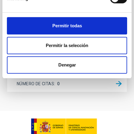
systems. Many multi-planet systems younger than
100 Myr exhibit mean-motion resonances, probably
established through convergent disk migration. Over
time, however, these resonant chains are often
Permitir todas
disrupted, mirroring the Nice model proposed for
Wang, Mu-Tian et al.
Permitir la selección
Fecha de publicación:
6
2026
Denegar
BIBCODE
2026NATAS..10..818W
NÚMERO DE CITAS
0