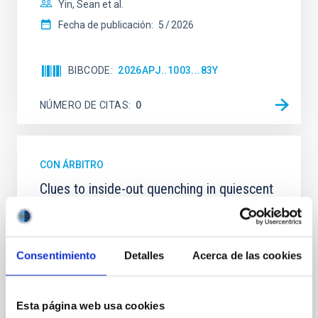
Yin, Sean et al.
Fecha de publicación:
5
2026
BIBCODE
2026APJ..1003...83Y
NÚMERO DE CITAS
0
CON ÁRBITRO
Clues to inside-out quenching in quiescent
galaxies at 1.2 ≲ z ≲ 2.2: Age, Fe-, and
Mg-abundance gradients from JWST-
SUSPENSE
Consentimiento
Detalles
Acerca de las cookies
Spatially resolved stellar populations of massive
quiescent galaxies at cosmic noon provide powerful
insights into star-formation quenching and stellar
Esta página web usa cookies
mass assembly mechanisms. Previous photometric