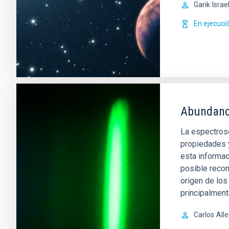
Garik
Israe
En ejecuci
Abundanci
La espectrosc
propiedades 
esta informac
posible recon
origen de lo
principalment
Carlos
All