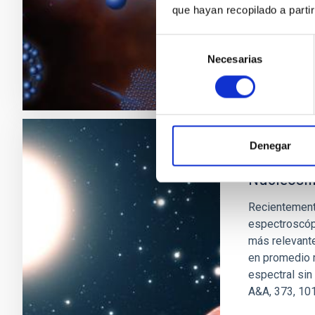
que hayan recopilado a parti
Domingo A
En ejecuci
Selección
Necesarias
de
consentimiento
Denegar
Pruebas O
Nucleosín
Recientemente
espectroscópi
más relevante
en promedio m
espectral sin
A&A, 373, 101