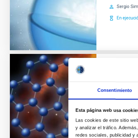
Sergio
Sim
En ejecuci
Nucleosín
últimos e
Consentimiento
Las estrellas
representan l
vidas en la R
Esta página web usa cookie
formar Nebul
Las cookies de este sitio we
procesos nucl
y analizar el tráfico. Ademá
AGB son impo
redes sociales, publicidad y