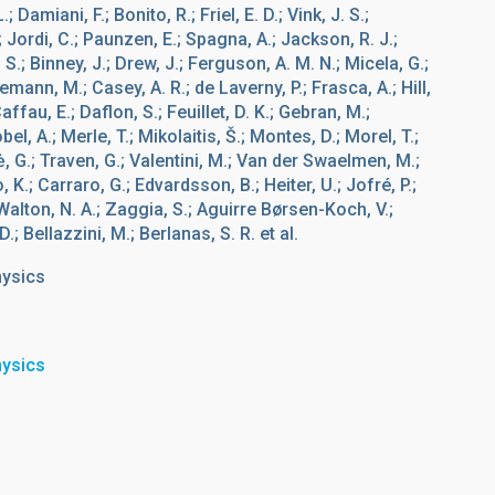
; Damiani, F.; Bonito, R.; Friel, E. D.; Vink, J. S.;
.; Jordi, C.; Paunzen, E.; Spagna, A.; Jackson, R. J.;
 S.; Binney, J.; Drew, J.; Ferguson, A. M. N.; Micela, G.;
gemann, M.; Casey, A. R.; de Laverny, P.; Frasca, A.; Hill,
affau, E.; Daflon, S.; Feuillet, D. K.; Gebran, M.;
el, A.; Merle, T.; Mikolaitis, Š.; Montes, D.; Morel, T.;
ė, G.; Traven, G.; Valentini, M.; Van der Swaelmen, M.;
 K.; Carraro, G.; Edvardsson, B.; Heiter, U.; Jofré, P.;
alton, N. A.; Zaggia, S.; Aguirre Børsen-Koch, V.;
.; Bellazzini, M.; Berlanas, S. R. et al.
hysics
hysics