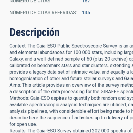
NÚMERO DE CITAS
157
NÚMERO DE CITAS REFERIDAS
135
Descripción
Context. The Gaia-ESO Public Spectroscopic Survey is an a
and elemental abundances for 100 000 stars, including large
Galaxy, and a well-defined sample of 60 (plus 20 archive) op
calibrated on benchmark stars and star clusters, extending
provides a legacy data set of intrinsic value, and equally a l
homogenisation of other and future stellar surveys and Gaia
Aims: This article provides an overview of the survey metho
a description of the data processing for the GIRAFFE spect
Methods: Gaia-ESO aspires to quantify both random and syst
available spectroscopic analysis techniques are utilised, e
analysis pipelines, with considerable effort being made to
describe here the sequence of activities up to delivery of 
for open use.
Results: The Gaia-ESO Survey obtained 202 000 spectra of