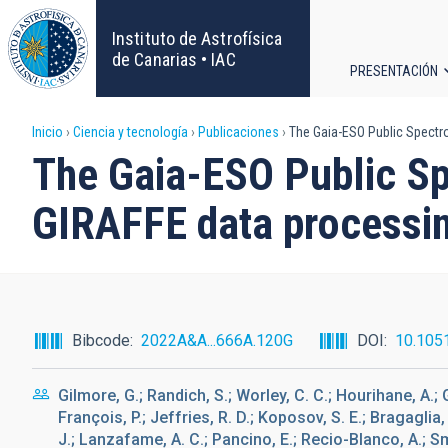
Pasar
al
Instituto de Astrofísica
contenido
de Canarias • IAC
PRESENTACIÓN
principal
Navega
Sobrescribir
Inicio
Ciencia y tecnología
Publicaciones
The Gaia-ESO Public Spectro
principa
The Gaia-ESO Public Sp
enlaces
GIRAFFE data processing
de
ayuda
a
Bibcode
2022A&A...666A.120G
DOI
10.105
la
Gilmore, G.; Randich, S.; Worley, C. C.; Hourihane, A.; 
navegación
François, P.; Jeffries, R. D.; Koposov, S. E.; Bragaglia, 
J.; Lanzafame, A. C.; Pancino, E.; Recio-Blanco, A.; Smil