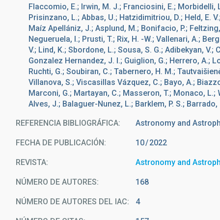
Flaccomio, E.; Irwin, M. J.; Franciosini, E.; Morbidelli, L.
Prisinzano, L.; Abbas, U.; Hatzidimitriou, D.; Held, E. V
Maíz Apellániz, J.; Asplund, M.; Bonifacio, P.; Feltzing,
Negueruela, I.; Prusti, T.; Rix, H. -W.; Vallenari, A.; Ber
V.; Lind, K.; Sbordone, L.; Sousa, S. G.; Adibekyan, V.; C
Gonzalez Hernandez, J. I.; Guiglion, G.; Herrero, A.; Lob
Ruchti, G.; Soubiran, C.; Tabernero, H. M.; Tautvaišien
Villanova, S.; Viscasillas Vázquez, C.; Bayo, A.; Biazzo,
Marconi, G.; Martayan, C.; Masseron, T.; Monaco, L.; W
Alves, J.; Balaguer-Nunez, L.; Barklem, P. S.; Barrado, D
REFERENCIA BIBLIOGRÁFICA
Astronomy and Astrop
FECHA DE PUBLICACIÓN:
10
2022
REVISTA
Astronomy and Astrop
NÚMERO DE AUTORES
168
NÚMERO DE AUTORES DEL IAC
4