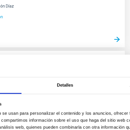
ón Díaz
ón
tesis y procesos moleculares en los
stados de la evolución estelar
Detalles
 de masa baja e intermedia (M < 8 masas solares, Ms)
a mayoría de estrellas en el Cosmos y terminan sus
ama Asintótica de las Gigantes (AGB) - justo antes de
s
osas Planetarias (NPs) - cuando experimentan
b se usan para personalizar el contenido y los anuncios, ofrecer
eosintéticos y moleculares complejos. Las estrellas
s, compartimos información sobre el uso que haga del sitio web 
rtantes
 análisis web, quienes pueden combinarla con otra información q