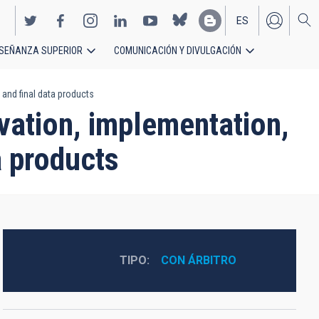
ES
SEÑANZA SUPERIOR
COMUNICACIÓN Y DIVULGACIÓN
EN
and final data products
vation, implementation,
a products
TIPO
CON ÁRBITRO