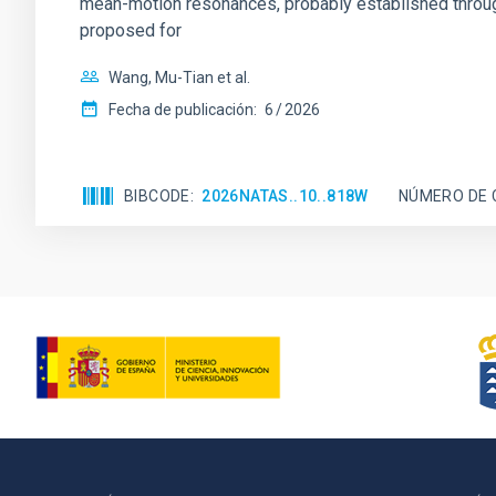
mean-motion resonances, probably established through
proposed for
Wang, Mu-Tian et al.
Fecha de publicación:
6
2026
BIBCODE
2026NATAS..10..818W
NÚMERO DE 