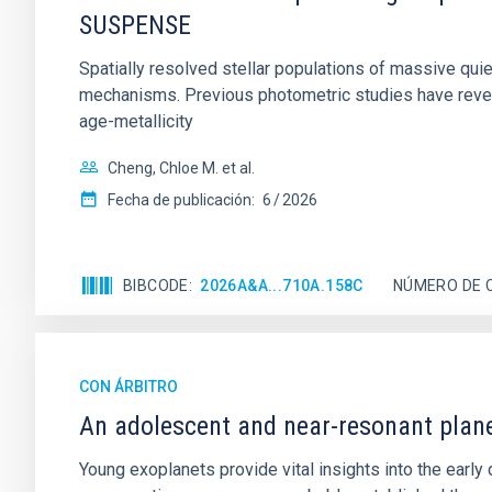
SUSPENSE
Spatially resolved stellar populations of massive qu
mechanisms. Previous photometric studies have reveal
age-metallicity
Cheng, Chloe M. et al.
Fecha de publicación:
6
2026
BIBCODE
2026A&A...710A.158C
NÚMERO DE 
CON ÁRBITRO
An adolescent and near-resonant plan
Young exoplanets provide vital insights into the ear