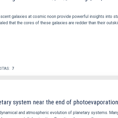
iescent galaxies at cosmic noon provide powerful insights into 
ed that the cores of these galaxies are redder than their outsk
CITAS
7
etary system near the end of photoevaporatio
ly dynamical and atmospheric evolution of planetary systems. Ma