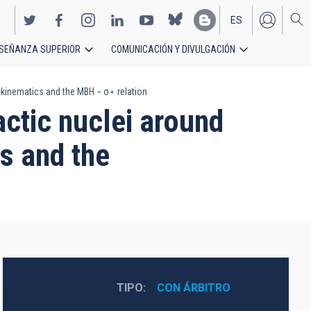
ES
SEÑANZA SUPERIOR
COMUNICACIÓN Y DIVULGACIÓN
EN
-kinematics and the MBH − σ⋆ relation
ctic nuclei around
s and the
TIPO
CON ÁRBITRO