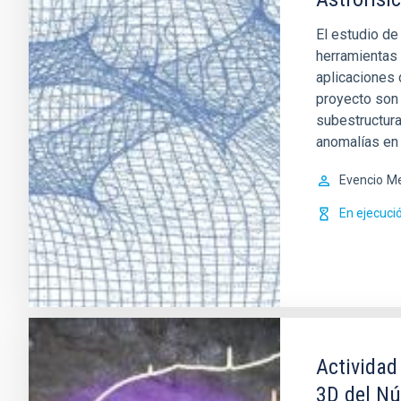
El estudio de
herramientas 
aplicaciones 
proyecto son 
subestructura
anomalías en 
Evencio
Me
En ejecuci
Actividad
3D del Nú