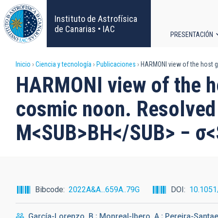
Pasar
al
Instituto de Astrofísica
contenido
de Canarias • IAC
PRESENTACIÓN
principal
Navega
Sobrescribir
Inicio
Ciencia y tecnología
Publicaciones
HARMONI view of the host ga
principa
HARMONI view of the hos
enlaces
cosmic noon. Resolved 
de
M<SUB>BH</SUB> − σ<S
ayuda
a
la
Bibcode
2022A&A...659A..79G
DOI
10.105
navegación
García-Lorenzo, B.; Monreal-Ibero, A.; Pereira-Santael