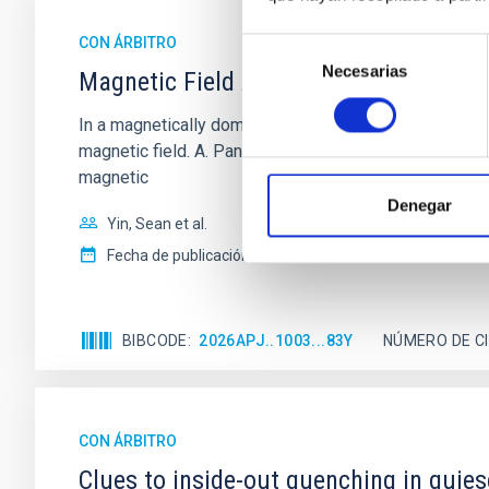
CON ÁRBITRO
Selección
Necesarias
de
Magnetic Field Alignment with Dense C
consentimiento
In a magnetically dominated model of star formation,
magnetic field. A. Pandhi et al. showed instead, howe
magnetic
Denegar
Yin, Sean et al.
Fecha de publicación:
5
2026
BIBCODE
2026APJ..1003...83Y
NÚMERO DE C
CON ÁRBITRO
Clues to inside-out quenching in quie