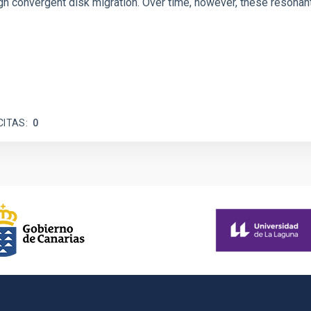
 convergent disk migration. Over time, however, these resonant 
CITAS
0