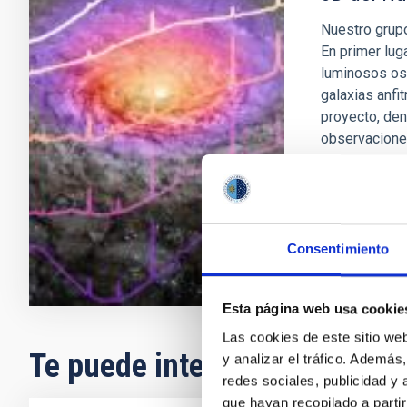
Nuestro grupo
En primer lug
luminosos os
galaxias anfi
proyecto, de
observacion
Cristina
Ra
En ejecuci
Consentimiento
Esta página web usa cookie
Las cookies de este sitio we
Te puede interesar
y analizar el tráfico. Ademá
redes sociales, publicidad y
que hayan recopilado a parti