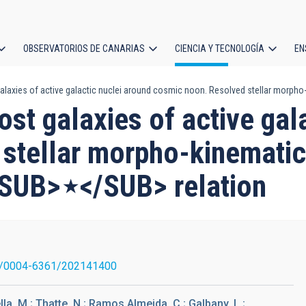
OBSERVATORIOS DE CANARIAS
CIENCIA Y TECNOLOGÍA
EN
ción
laxies of active galactic nuclei around cosmic noon. Resolved stellar morpho
l
t galaxies of active gala
stellar morpho-kinematic
UB>⋆</SUB> relation
1/0004-6361/202141400
la, M.; Thatte, N.; Ramos Almeida, C.; Galbany, L.;