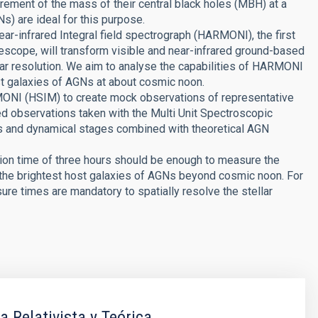
rement of the mass of their central black holes (MBH) at a
s) are ideal for this purpose.
ar-infrared Integral field spectrograph (HARMONI), the first
lescope, will transform visible and near-infrared ground-based
lar resolution. We aim to analyse the capabilities of HARMONI
st galaxies of AGNs at about cosmic noon.
ONI (HSIM) to create mock observations of representative
d observations taken with the Multi Unit Spectroscopic
s and dynamical stages combined with theoretical AGN
tion time of three hours should be enough to measure the
 the brightest host galaxies of AGNs beyond cosmic noon. For
re times are mandatory to spatially resolve the stellar
a Relativista y Teórica