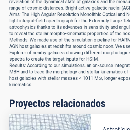
revelation of the dynamical state of galaxies and the measu
range of cosmic distances. Bright active galactic nuclei (AGN
Aims: The High Angular Resolution Monolithic Optical and Ne
light integral-field spectrograph for the Extremely Large Te
astrophysics thanks to its advances in sensitivity and angu
to reveal the stellar morpho-kinematic properties of the ho
Methods: We made use of the simulation pipeline for HARM
AGN host galaxies at redshifts around cosmic noon. We use
Explorer of nearby galaxies showing different morphologie
spectra to create the target inputs for HSIM.
Results: According to our simulations, an on-source integra
MBH and to trace the morphology and stellar kinematics of
host galaxies with stellar masses < 1011 M⊙, longer exposu
kinematics.
Proyectos relacionados
Astrofísic