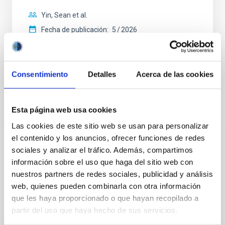
Yin, Sean et al.
Fecha de publicación:
5
2026
BIBCODE
2026APJ..1003...83Y
Consentimiento
Detalles
Acerca de las cookies
NÚMERO DE CITAS
0
Esta página web usa cookies
Las cookies de este sitio web se usan para personalizar
CON ÁRBITRO
el contenido y los anuncios, ofrecer funciones de redes
Clues to inside-out quenching in quiescent
sociales y analizar el tráfico. Además, compartimos
galaxies at 1.2 ≲ z ≲ 2.2: Age, Fe-, and
información sobre el uso que haga del sitio web con
Mg-abundance gradients from JWST-
nuestros partners de redes sociales, publicidad y análisis
SUSPENSE
web, quienes pueden combinarla con otra información
que les haya proporcionado o que hayan recopilado a
Spatially resolved stellar populations of massive
partir del uso que haya hecho de sus servicios.
quiescent galaxies at cosmic noon provide powerful
insights into star-formation quenching and stellar