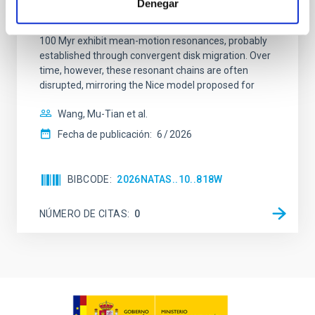
Denegar
dynamical and atmospheric evolution of planetary
systems. Many multi-planet systems younger than
100 Myr exhibit mean-motion resonances, probably
established through convergent disk migration. Over
time, however, these resonant chains are often
disrupted, mirroring the Nice model proposed for
Wang, Mu-Tian et al.
Fecha de publicación:
6
2026
BIBCODE
2026NATAS..10..818W
NÚMERO DE CITAS
0