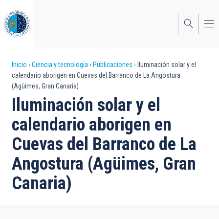
Pasar
al
contenido
principal
Sobrescribir
Inicio
Ciencia y tecnología
Publicaciones
Iluminación solar y el
calendario aborigen en Cuevas del Barranco de La Angostura
enlaces
(Agüimes, Gran Canaria)
de
Iluminación solar y el
ayuda
calendario aborigen en
a
Cuevas del Barranco de La
la
Angostura (Agüimes, Gran
navegación
Canaria)