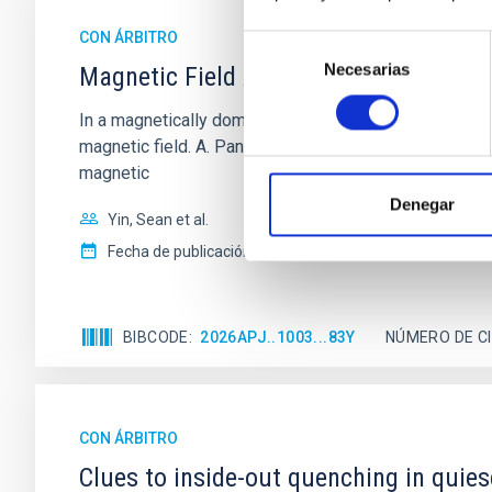
CON ÁRBITRO
Selección
Necesarias
de
Magnetic Field Alignment with Dense C
consentimiento
In a magnetically dominated model of star formation,
magnetic field. A. Pandhi et al. showed instead, howe
magnetic
Denegar
Yin, Sean et al.
Fecha de publicación:
5
2026
BIBCODE
2026APJ..1003...83Y
NÚMERO DE C
CON ÁRBITRO
Clues to inside-out quenching in quie