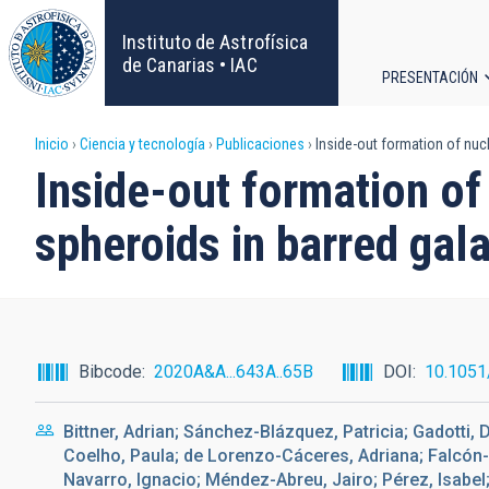
Pasar
al
Instituto de Astrofísica
contenido
de Canarias • IAC
PRESENTACIÓN
principal
Navega
Sobrescribir
Inicio
Ciencia y tecnología
Publicaciones
Inside-out formation of nucl
principa
Inside-out formation of
enlaces
spheroids in barred gal
de
ayuda
a
Bibcode
2020A&A...643A..65B
DOI
10.105
la
Bittner, Adrian; Sánchez-Blázquez, Patricia; Gadotti,
navegación
Coelho, Paula; de Lorenzo-Cáceres, Adriana; Falcón
Navarro, Ignacio; Méndez-Abreu, Jairo; Pérez, Isabel;