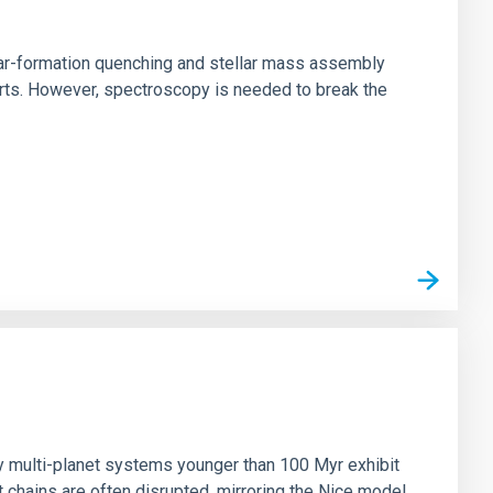
star-formation quenching and stellar mass assembly
irts. However, spectroscopy is needed to break the
n
ny multi-planet systems younger than 100 Myr exhibit
chains are often disrupted, mirroring the Nice model