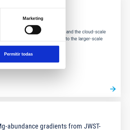
Marketing
e Scales
tion of star-forming dense cores and the cloud-scale
tors appear random with respect to the larger-scale
Permitir todas
d Mg-abundance gradients from JWST-