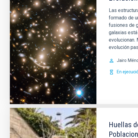
Las estructur
formado de un
fusiones de g
galaxias está
evolucionan. 
evolución pas
Jairo
Ménd
En ejecuci
Huellas d
Poblacion