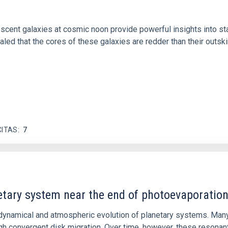
iescent galaxies at cosmic noon provide powerful insights into 
ed that the cores of these galaxies are redder than their outsk
CITAS
7
etary system near the end of photoevaporatio
ly dynamical and atmospheric evolution of planetary systems. Ma
 convergent disk migration. Over time, however, these resonant 