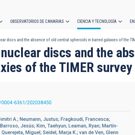
OBSERVATORIOS DE CANARIAS
CIENCIA Y TECNOLOGÍA
EN
ción
ear discs and the absence of old central spheroids in barred galaxies of the T
l
 nuclear discs and the abs
axies of the TIMER survey
1/0004-6361/202038450
 Dimitri A.; Neumann, Justus; Fragkoudi, Francesca;
-Barroso, Jesús; Kim, Taehyun; Leaman, Ryan; Martín-
 Querejeta, Miguel; Seidel, Marja K.; van de Ven, Glenn