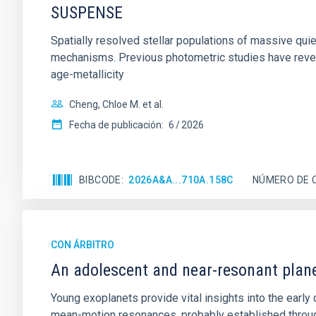
SUSPENSE
Spatially resolved stellar populations of massive qu
mechanisms. Previous photometric studies have reveal
age-metallicity
Cheng, Chloe M. et al.
Fecha de publicación:
6
2026
BIBCODE
2026A&A...710A.158C
NÚMERO DE 
CON ÁRBITRO
An adolescent and near-resonant plan
Young exoplanets provide vital insights into the ear
mean-motion resonances, probably established through