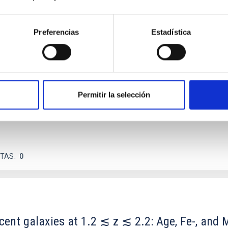
Preferencias
Estadística
ores in the Transition between Cloud and Cor
 we expect to see alignments between the magnetic field orienta
ver, that the orientation of cores and their angular momentum vec
Permitir la selección
ITAS
0
scent galaxies at 1.2 ≲ z ≲ 2.2: Age, Fe-, an