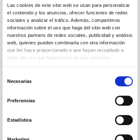
Las cookies de este sitio web se usan para personalizar
Minimization over the combined two-night dataset
el contenido y los anuncios, ofrecer funciones de redes
yields P rot = 5.762 ± 0.051 hr and a peak-to-peak
sociales y analizar el tráfico. Además, compartimos
Alarcon, Miguel R. et al.
información sobre el uso que haga del sitio web con
Fecha de publicación:
5
2026
nuestros partners de redes sociales, publicidad y análisis
web, quienes pueden combinarla con otra información
que les haya proporcionado o que hayan recopilado a
BIBCODE
2026RNAAS..10..143A
partir del uso que haya hecho de sus servicios.
NÚMERO DE CITAS
0
Selección
Necesarias
de
consentimiento
SIN ÁRBITRO
Preferencias
The impact of Active Galactic Nuclei on
Habitable Worlds
Estadística
While the influence of supermassive black hole
(SMBH) activity on habitability has garnered
Marketing
attention, the specific effects of active galactic nuclei