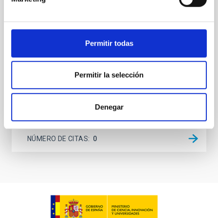
(AGN) winds, particularly ultrafast outflows (UFOs),
on planetary atmospheres remain largely
unexplored. This study aims to fill this gap by
investigating the relationship between SMBH mass
Permitir todas
at the
Waas, Jourdan et al.
Permitir la selección
Fecha de publicación:
6
2026
Denegar
BIBCODE
2026ASTCS..1100130W
NÚMERO DE CITAS
0