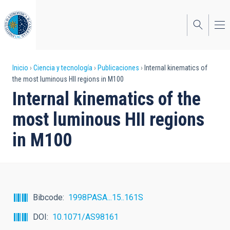
Pasar
al
contenido
principal
Sobrescribir
Inicio
Ciencia y tecnología
Publicaciones
Internal kinematics of
the most luminous HII regions in M100
enlaces
Internal kinematics of the
de
most luminous HII regions
ayuda
in M100
a
la
navegación
Bibcode
1998PASA...15..161S
DOI
10.1071/AS98161