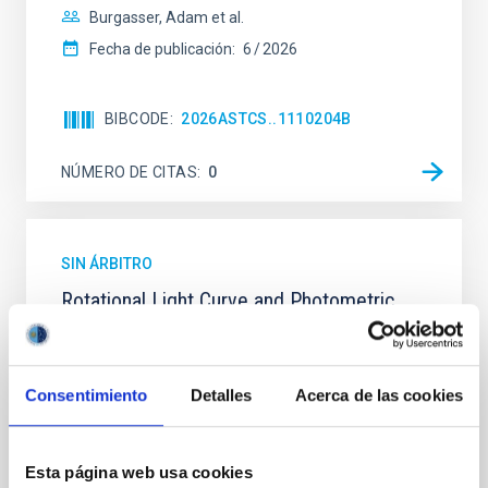
Burgasser, Adam et al.
Fecha de publicación:
6
2026
BIBCODE
2026ASTCS..1110204B
NÚMERO DE CITAS
0
SIN ÁRBITRO
Rotational Light Curve and Photometric
Baseline of (15094) Polymele in Support
of the Lucy Mutual Event Campaign
Consentimiento
Detalles
Acerca de las cookies
We report a rotational light curve and Fourier baseline
model for the Jupiter Trojan (15094) Polymele, a
primary target of the NASA Lucy mission, obtained
on 2026 May 19─20 and May 21─22 UT with the
Esta página web usa cookies
Two-meter Twin Telescope (TTT). Phase-Dispersion