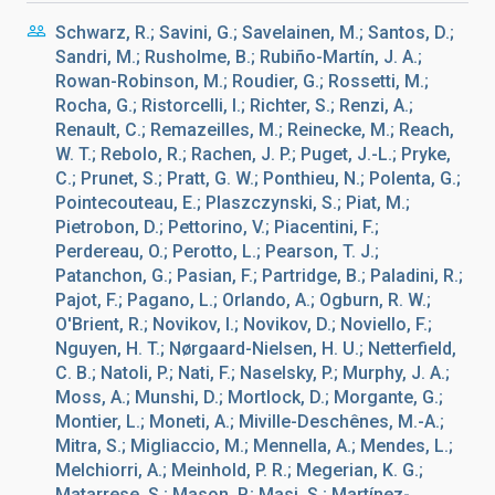
Schwarz, R.; Savini, G.; Savelainen, M.; Santos, D.;
Sandri, M.; Rusholme, B.; Rubiño-Martín, J. A.;
Rowan-Robinson, M.; Roudier, G.; Rossetti, M.;
Rocha, G.; Ristorcelli, I.; Richter, S.; Renzi, A.;
Renault, C.; Remazeilles, M.; Reinecke, M.; Reach,
W. T.; Rebolo, R.; Rachen, J. P.; Puget, J.-L.; Pryke,
C.; Prunet, S.; Pratt, G. W.; Ponthieu, N.; Polenta, G.;
Pointecouteau, E.; Plaszczynski, S.; Piat, M.;
Pietrobon, D.; Pettorino, V.; Piacentini, F.;
Perdereau, O.; Perotto, L.; Pearson, T. J.;
Patanchon, G.; Pasian, F.; Partridge, B.; Paladini, R.;
Pajot, F.; Pagano, L.; Orlando, A.; Ogburn, R. W.;
O'Brient, R.; Novikov, I.; Novikov, D.; Noviello, F.;
Nguyen, H. T.; Nørgaard-Nielsen, H. U.; Netterfield,
C. B.; Natoli, P.; Nati, F.; Naselsky, P.; Murphy, J. A.;
Moss, A.; Munshi, D.; Mortlock, D.; Morgante, G.;
Montier, L.; Moneti, A.; Miville-Deschênes, M.-A.;
Mitra, S.; Migliaccio, M.; Mennella, A.; Mendes, L.;
Melchiorri, A.; Meinhold, P. R.; Megerian, K. G.;
Matarrese, S.; Mason, P.; Masi, S.; Martínez-