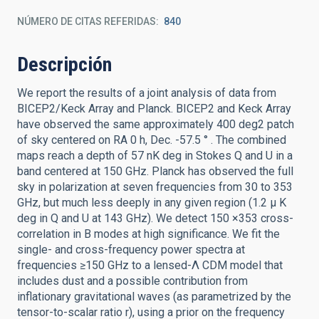
NÚMERO DE CITAS REFERIDAS
840
Descripción
We report the results of a joint analysis of data from
BICEP2/Keck Array and Planck. BICEP2 and Keck Array
have observed the same approximately 400 deg2 patch
of sky centered on RA 0 h, Dec. -57.5 ° . The combined
maps reach a depth of 57 nK deg in Stokes Q and U in a
band centered at 150 GHz. Planck has observed the full
sky in polarization at seven frequencies from 30 to 353
GHz, but much less deeply in any given region (1.2 μ K
deg in Q and U at 143 GHz). We detect 150 ×353 cross-
correlation in B modes at high significance. We fit the
single- and cross-frequency power spectra at
frequencies ≥150 GHz to a lensed-Λ CDM model that
includes dust and a possible contribution from
inflationary gravitational waves (as parametrized by the
tensor-to-scalar ratio r), using a prior on the frequency