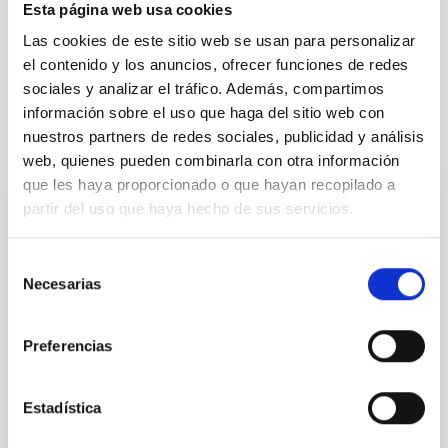
Esta página web usa cookies
Cosmología y Astropartículas (CYA)
Las cookies de este sitio web se usan para personalizar
Cosmología observacional
el contenido y los anuncios, ofrecer funciones de redes
sociales y analizar el tráfico. Además, compartimos
información sobre el uso que haga del sitio web con
nuestros partners de redes sociales, publicidad y análisis
Te puede interesar
web, quienes pueden combinarla con otra información
que les haya proporcionado o que hayan recopilado a
partir del uso que haya hecho de sus servicios.
CON ÁRBITRO
The impact of star formation histories on
Selección
Necesarias
the inner dark matter density slopes of
de
consentimiento
galaxies
Preferencias
Aims. We aim to investigate the connection between
star formation histories (SFHs) and the inner dark
matter density profiles of simulated galaxies. In
Estadística
particular, we tested whether the burstiness and
temporal distribution of star formation influence the