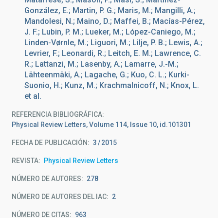
González, E.; Martin, P. G.; Maris, M.; Mangilli, A.;
Mandolesi, N.; Maino, D.; Maffei, B.; Macías-Pérez,
J. F.; Lubin, P. M.; Lueker, M.; López-Caniego, M.;
Linden-Vørnle, M.; Liguori, M.; Lilje, P. B.; Lewis, A.;
Levrier, F.; Leonardi, R.; Leitch, E. M.; Lawrence, C.
R.; Lattanzi, M.; Lasenby, A.; Lamarre, J.-M.;
Lähteenmäki, A.; Lagache, G.; Kuo, C. L.; Kurki-
Suonio, H.; Kunz, M.; Krachmalnicoff, N.; Knox, L.
et al.
REFERENCIA BIBLIOGRÁFICA
Physical Review Letters, Volume 114, Issue 10, id.101301
FECHA DE PUBLICACIÓN:
3
2015
REVISTA
Physical Review Letters
NÚMERO DE AUTORES
278
NÚMERO DE AUTORES DEL IAC
2
NÚMERO DE CITAS
963