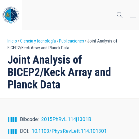
Pasar
al
contenido
principal
Sobrescribir
Inicio
Ciencia y tecnología
Publicaciones
Joint Analysis of
BICEP2/Keck Array and Planck Data
enlaces
Joint Analysis of
de
BICEP2/Keck Array and
ayuda
Planck Data
a
la
navegación
Bibcode
2015PhRvL.114j1301B
DOI
10.1103/PhysRevLett.114.101301