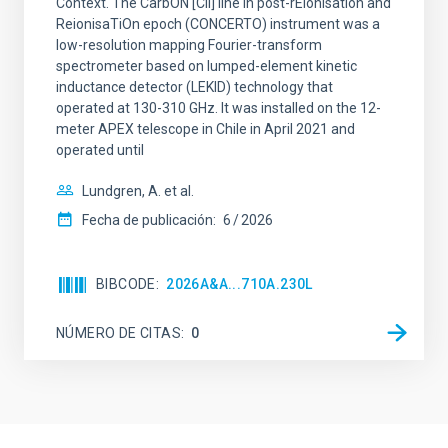
Context. The CarbON [CII] line in post-rEionisation and
ReionisaTiOn epoch (CONCERTO) instrument was a
low-resolution mapping Fourier-transform
spectrometer based on lumped-element kinetic
inductance detector (LEKID) technology that
operated at 130-310 GHz. It was installed on the 12-
meter APEX telescope in Chile in April 2021 and
operated until
Lundgren, A. et al.
Fecha de publicación:
6
2026
BIBCODE
2026A&A...710A.230L
NÚMERO DE CITAS
0