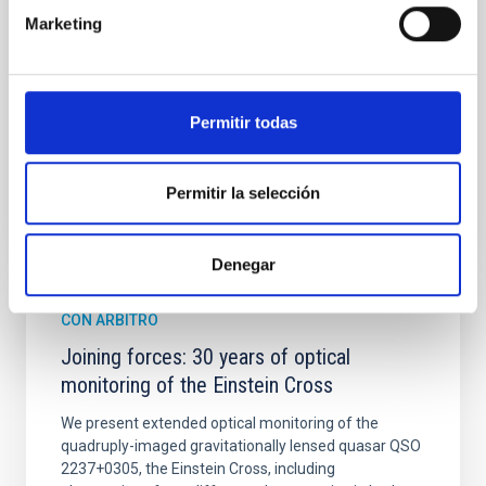
formation of cored versus cuspy dark matter profiles.
Marketing
Methods. We homogeneously analysed
Sarrato-Alós, J. et al.
Fecha de publicación:
6
2026
Permitir todas
BIBCODE
2026A&A...710A..95S
Permitir la selección
NÚMERO DE CITAS
1
Denegar
CON ÁRBITRO
Joining forces: 30 years of optical
monitoring of the Einstein Cross
We present extended optical monitoring of the
quadruply-imaged gravitationally lensed quasar QSO
2237+0305, the Einstein Cross, including